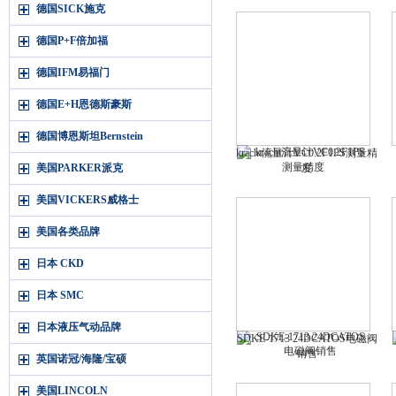
德国SICK施克
德国P+F倍加福
德国IFM易福门
德国E+H恩德斯豪斯
德国博恩斯坦Bernstein
kracht流量计VC0.2F1PS测量精
美国PARKER派克
度
美国VICKERS威格士
美国各类品牌
日本 CKD
日本 SMC
日本液压气动品牌
SDKE-1713 24DCATOS电磁阀
销售
英国诺冠/海隆/宝硕
美国LINCOLN