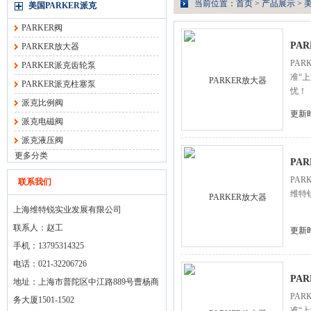
当前位置：
首页
>
产品展示
>
美
美国PARKER派克
PARKER阀
PA
PARKER放大器
PA
PARKER派克齿轮泵
准“
PARKER派克柱塞泵
忧！
派克比例阀
更新时
派克电磁阀
派克液压阀
更多分类
PA
PA
联系我们
维特
上海维特锐实业发展有限公司
联系人：赵工
更新时
手机：13795314325
电话：021-32206726
PA
地址：上海市普陀区中江路889号曹杨商
PA
务大厦1501-1502
准“