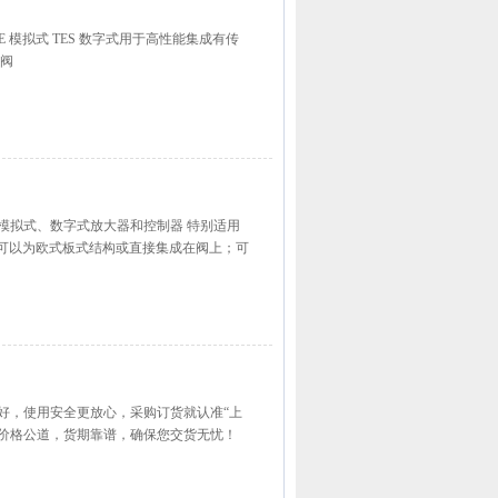
TE 模拟式 TES 数字式用于高性能集成有传
的阀
：模拟式、数字式放大器和控制器 特别适用
器可以为欧式板式结构或直接集成在阀上；可
手货源品质好，使用安全更放心，采购订货就认准“上
价格公道，货期靠谱，确保您交货无忧！