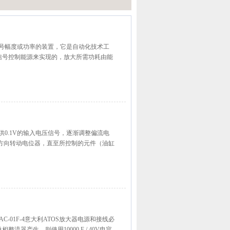
加信号幅度或功率的装置，它是自动化技术工
信号控制能源来实现的，放大所需功耗由能
提供0.1V的输入电压信号，逐渐调整偏流电
方向转动电位器，直至所控制的元件（油缸
E-AC-01F-4意大利ATOS放大器电源和接线必
器产生，则使用10000 F / 40V电容