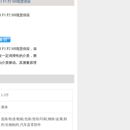
 K1 F1 P2 SH现货供应
K1 F1 P2 SH现货供应
 K1 F1 P2 SH现货供应，齿
有一定润滑性的介质，测
由介质驱动。其测量原理
1-5千
液体
道路/轨道/船舶,包装/造纸/印刷,钢铁/金属,制
药/生物制药,汽车及零部件