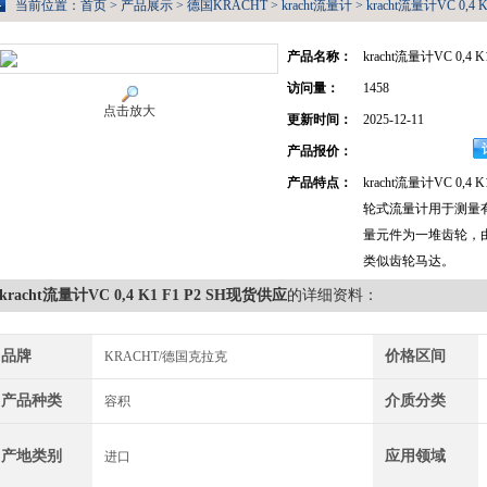
当前位置：
首页
>
产品展示
>
德国KRACHT
>
kracht流量计
> kracht流量计VC 0,4
产品名称：
kracht流量计VC 0,4 
访问量：
1458
点击放大
更新时间：
2025-12-11
产品报价：
产品特点：
kracht流量计VC 0,4
轮式流量计用于测量
量元件为一堆齿轮，
类似齿轮马达。
kracht流量计VC 0,4 K1 F1 P2 SH现货供应
的详细资料：
品牌
价格区间
KRACHT/德国克拉克
产品种类
介质分类
容积
产地类别
应用领域
进口