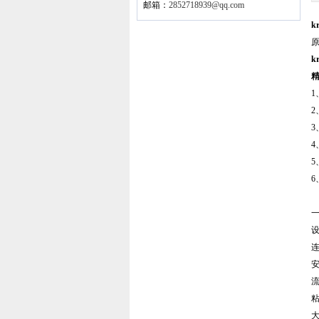
邮箱：
2852718939@qq.com
k
k
2
3
6
粘
大