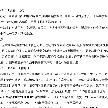
RACHT流量计优点
积小，重量轻;运行时振动噪声小;可测量粘度高达10000(Pa . s)的流体;其计量准确度高
-士0.005 %)R的高精度，测量范围度可达1000，1.
齿轮流量计有通用型、高压型、食品卫生型和全塑型等几种类型，适用于各种清洁液体
体中存在一定的小颗粒杂质。
特点
1、流量测量与流体的流动状态无关，这是因为椭圆齿轮流量计是依靠被测介质的压头
2、粘度愈大的介质，从齿轮和计量空间隙中泄漏出去的泄漏量愈小，因此核测介质的
3、齿轮流量计计量精度高，适用于高粘度介质流量的测量，但不适用于含有固体颗粒
流量）。如果被测液体介质中夹杂有气体时，也会引起测量误差。
RACHT流量计工作原理
容积流量计的工作原理为：流体通过流量计，就会在流量计进出口之间产生一定的压力差
作用下特产生旋转，并将流体由入口排向出口．在这个过程中，流体一次次地充满流量计
给定流量计条件下，该计量空间的体积是确定的，只要测得转子的转动次数，就可以得
C0.04F1PS齿轮流量计现货 VC0.2F1PS齿轮流量计现货 VC3F1PS齿轮流量计现货 
racht齿轮流量计VC0.4F1PS现货供应
VC0.2F4PS齿轮流量计现货 VC0.4F4PS齿
S8-I-24指示器现货 AS8-U-230指示器现货 SD1-I-24指示器现货