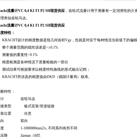
racht流量计VC 0,4 K1 F1 P2 SH现货供应
，齿轮式流量计用于测量有一定润滑性的介
原理类似齿轮马达。
racht流量计VC 0,4 K1 F1 P2 SH现货供应
精度特性：
1、KRACHT设计的精度数据是指几何齿积Vgz，也就是对应于每种情况当前值下的偏
、整个测量范围的线性误差是<±0.1%
、测量值的重复性<0.1%
4、精度检测是各种情况下质量检验的一部分
5、测试结果可根据要求以精度特性曲线的形式输出记档；
、KRACHT所涉及的精度值由DKD（德国计量局）核准。
一般特性：
设计 齿轮马达
连接类型 板式安装/管道链接
安装位置 任意
流向 双向
度 1-1000000mm2/s, 不同系列有所不同
压降 Δpmax -16巴