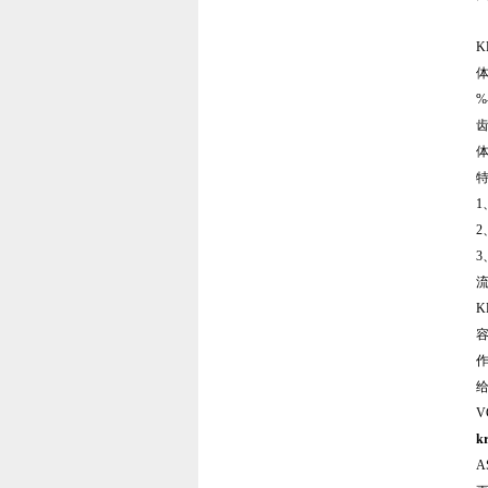
K
体
%
K
V
k
A