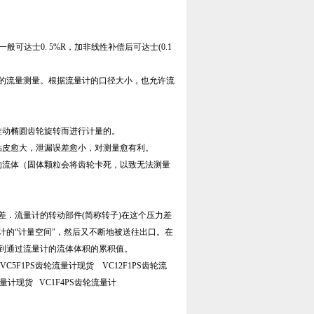
一般可达士0. 5%R，加非线性补偿后可达士(0.1
的流量测量。根据流量计的口径大小，也允许流
推动椭圆齿轮旋转而进行计量的。
粘皮愈大，泄漏误差愈小，对测量愈有利。
的流体（固体颗粒会将齿轮卡死，以致无法测量
．流量计的转动部件(简称转子)在这个压力差
的“计量空间"，然后又不断地被送往出口。在
到通过流量计的流体体积的累积值。
VC5F1PS齿轮流量计现货 VC12F1PS齿轮流
轮流量计现货 VC1F4PS齿轮流量计