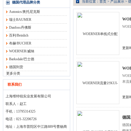
当前位置：
首页
>
产品展示
>
德国代理品牌分类
Autonics/奥托尼克斯
WO
瑞士BAUMER
WO
Danfoss丹佛斯
百利/Beinlich
布赫/BUCHER
更新时
WOERNER/威纳
Barksdale/巴士德
德国到货
WO
更多分类
WO
本流
联系我们
上海维特锐实业发展有限公司
更新时
联系人：赵工
手机：13795314325
德国
电话：021-32206726
德国威
地址：上海市普陀区中江路889号曹杨商
阀体