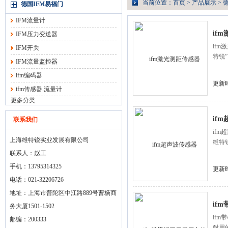
当前位置：
首页
>
产品展示
>
德国IFM易福门
IFM流量计
if
IFM压力变送器
if
IFM开关
特锐
IFM流量监控器
ifm编码器
更新时
ifm传感器.流量计
更多分类
if
联系我们
if
上海维特锐实业发展有限公司
维特
联系人：赵工
手机：13795314325
更新时
电话：021-32206726
地址：上海市普陀区中江路889号曹杨商
if
务大厦1501-1502
if
邮编：200333
耐用