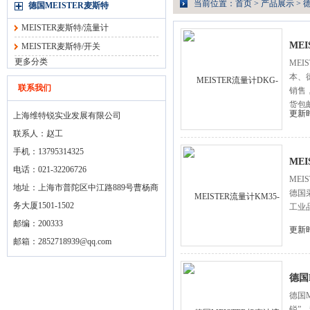
当前位置：
首页
>
产品展示
>
德
德国MEISTER麦斯特
MEISTER麦斯特/流量计
MEI
MEISTER麦斯特/开关
更多分类
MEI
本、
联系我们
销售
货包
更新时
上海维特锐实业发展有限公司
联系人：赵工
手机：13795314325
MEI
电话：021-32206726
MEI
地址：上海市普陀区中江路889号曹杨商
德国
务大厦1501-1502
工业
邮编：200333
更新时
邮箱：
2852718939@qq.com
德国
德国
锐”