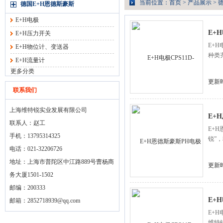
当前位置：
首页
>
产品展示
>
德国E+H恩德斯豪斯
E+H电极
E+H
E+H压力开关
E+
E+H物位计、变送器
种类
E+H流量计
更多分类
更新时
联系我们
上海维特锐实业发展有限公司
E+
联系人：赵工
E+
手机：13795314325
锐”
电话：021-32206726
地址：上海市普陀区中江路889号曹杨商
更新时
务大厦1501-1502
邮编：200333
E+
邮箱：
2852718939@qq.com
E+
维特