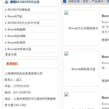
当前位置：
首页
>
产品展示
>
德
德国REXROTH力士乐
REXROTH继电器
Re
Rexroth气缸
Rex
REXROTH力士乐 叶片泵
表“
Rexroth电磁阀
值为
Rexroth比例阀
更新时
Rexroth柱塞泵
Rexroth功率放大器
更多分类
Rex
Rex
联系我们
绪： 
上海维特锐实业发展有限公司
联系人：赵工
更新时
手机：13795314325
电话：021-32206726
Re
地址：上海市普陀区中江路889号曹杨商
Rex
务大厦1501-1502
射胶