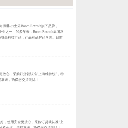
为博世-力士乐Bosch Rexroth旗下品牌，
一，50多年来，Bosch Rexroth集团及
压传动领域高科技产品，产品和品牌已享誉。目前
安全更放心，采购订货就认准“上海维特锐”，种
期靠谱，确保您交货无忧！
品质好，使用安全更放心，采购订货就认准“上
价格公道，货期靠谱，确保您交货无忧！