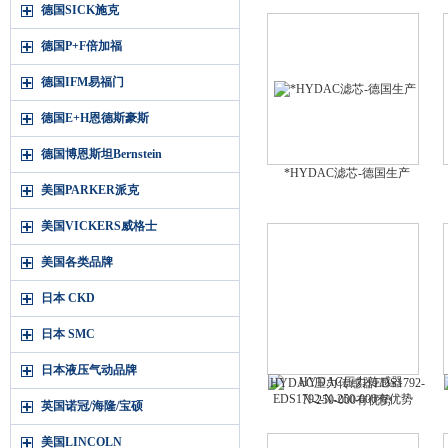
德国SICK施克
德国P+F倍加福
德国IFM易福门
德国E+H恩德斯豪斯
德国博恩斯坦Bernstein
*HYDAC滤芯-德国生产
美国PARKER派克
美国VICKERS威格士
美国各类品牌
日本 CKD
日本 SMC
日本液压气动品牌
HYDAC压力传感器EDS1792-
N-250-000有优势
英国诺冠/海隆/宝硕
美国LINCOLN