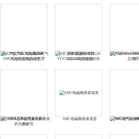
SMC气缸SMC电磁阀SMC气
SMC原装电磁阀VFS1120-
VQ5300-4-04
动元件国内总代理
5GB-01现货好价
理
MEISTER超声波流量计的分类
SMC电磁阀原装现货
SMC电气比例
介绍​