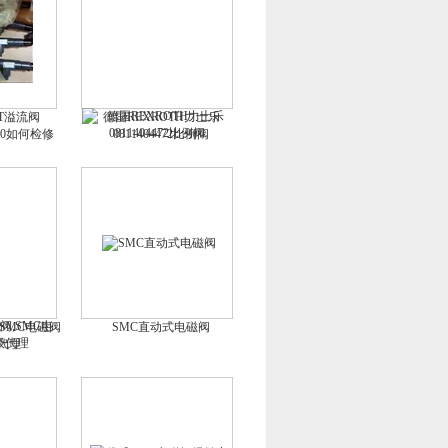
T溢流阀
德国REXROTH力士乐
B20如何检修
0811404472比例阀
,SMC电磁阀
SMC直动式电磁阀
代理