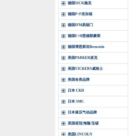
德国SICK施克
德国P+F倍加福
德国IFM易福门
德国E+H恩德斯豪斯
德国博恩斯坦Bernstein
美国PARKER派克
美国VICKERS威格士
美国各类品牌
日本 CKD
日本 SMC
日本液压气动品牌
英国诺冠/海隆/宝硕
美国LINCOLN