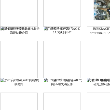
MEISTER转子流量计上海维特
西门子模块6ES7214-1AG40-
德国KRACH
0XB0*
锐介绍
SPVF80B2F1
力士乐比例阀,rexroth比例换向
SMC气缸|SMC电磁阀|SMC气
代理SMC电磁阀
阀
动元件|
山东一级