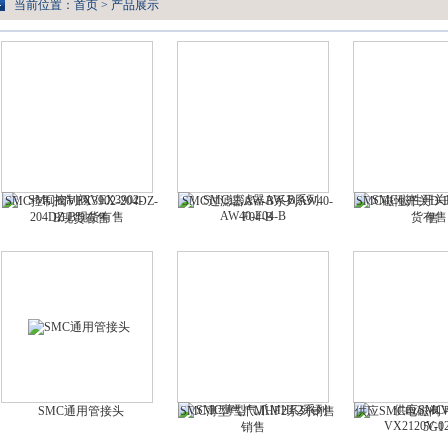
当前位置：
首页
>
产品展示
SMC控制阀VEX3902-204DZ-
SMC过滤器AW-B系列AW40-
SMC磁性开关D-
F04-B
B现货有售
售
SMC通用管接头
SMC薄型气爪MHF2系列销售
供应SMC电磁阀VX2
5G1