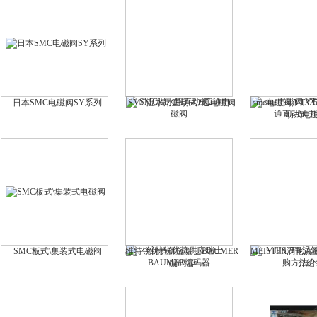
日本SMC电磁阀SY系列
SMC温水用直动式2通电磁阀
smc电磁阀,VT3
动式电
SMC板式\集装式电磁阀
维特锐优势供应瑞士BAUMER
MEISTER涡轮
编码器
介绍