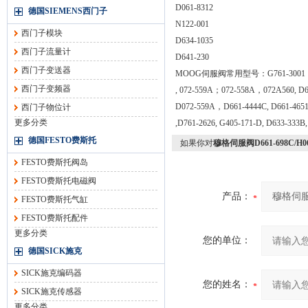
D061-8312
德国SIEMENS西门子
N122-001
西门子模块
D634-1035
西门子流量计
D641-230
西门子变送器
MOOG伺服阀常用型号：G761-3001；G761-
西门子变频器
, 072-559A；072-558A，072A560, D6
D072-559A，D661-4444C, D661-4651,
西门子物位计
更多分类
,D761-2626, G405-171-D, D633-333B,
德国FESTO费斯托
如果你对
穆格伺服阀D661-698C/H
FESTO费斯托阀岛
FESTO费斯托电磁阀
产品：
FESTO费斯托气缸
FESTO费斯托配件
更多分类
您的单位：
德国SICK施克
SICK施克编码器
您的姓名：
SICK施克传感器
更多分类