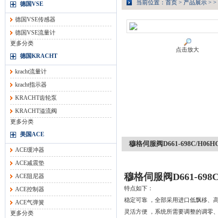
当前位置：
首页
>
产品展示
> >
德国VSE
德国VSE传感器
德国VSE流量计
更多分类
点击放大
德国KRACHT
kracht流量计
kracht指示器
KRACHT齿轮泵
KRACHT溢流阀
更多分类
美国ACE
穆格伺服阀D661-698C/H06H
ACE缓冲器
ACE减震垫
穆格伺服阀D661-698C
ACE阻尼器
特点如下：
ACE控制器
稳定可靠 ，全部采用进口低飘移、
ACE气弹簧
灵活方便 ，系统所需要调整的调零
更多分类