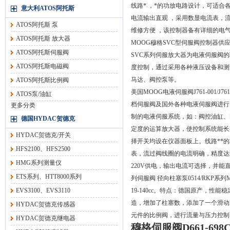
线路* ，*的功放电路设计，可适
意大利ATOS阿托斯
电流输出直观 ，采用数显电流表，流
ATOS阿托斯 泵
维修方便 ，该控制器备有详细的电
ATOS阿托斯 放大器
MOOG穆格SVC型伺服阀控制器供
ATOS阿托斯伺服阀
SVC系列伺服放大器为电液伺服阀
ATOS阿托斯电磁阀
度控制，通过采用各种液压设备和测
马达、阀控泵等。
ATOS阿托斯比例阀
美国MOOG电液伺服阀J761-001
ATOS泵/油缸
档伺服阀及国外各种电液伺服阀进行
更多分类
制的电液伺服系统，如：阀控油缸、阀控
德国HYDAC贺德克
定度的运算放大器，使控制系统能长
HYDAC贺德克/开关
择开关均设在仪器面板上。线路**
HFS2100、HFS2500
表，流过阀线圈的电流明确，精度达到±0.
HMG系列测量仪
220V供电，输出电流可选择，并能直
ETS系列、HTT8000系列
列伺服阀 径向柱塞泵0514/RKP系列
EVS3100、EVS3110
19-140cc。特点：德国原产，性能
造，增加了柱塞数，添加了一个滑动冲
HYDAC贺德克传感器
元件的比例阀，进行流量与压力控制
HYDAC贺德克继电器
穆格伺服阀D661-698C