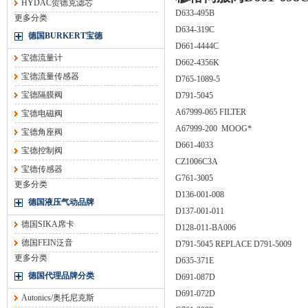
HYDAC贺德克滤芯
D633-495B
更多分类
D634-319C
德国BURKERT宝德
D661-4444C
宝德流量计
D662-4356K
宝德流量传感器
D765-1089-5
宝德隔膜阀
D791-5045
A67999-065 FILTER
宝德电磁阀
A67999-200 MOOG*
宝德角座阀
D661-4033
宝德控制阀
CZ1006C3A
宝德传感器
G761-3005
更多分类
D136-001-008
德国液压气动品牌
D137-001-011
德国SIKA席卡
D128-011-BA006
德国FEIN泛音
D791-5045 REPLACE D791-5009
更多分类
D635-371E
德国代理品牌分类
D691-087D
D691-072D
Autonics/奥托尼克斯