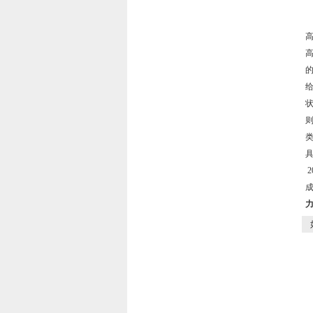
R
R
2
成
力
如