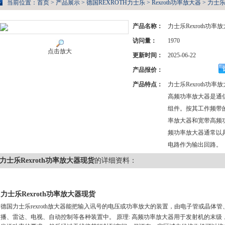
当前位置：
首页
>
产品展示
>
德国REXROTH力士乐
>
Rexroth功率放大器
> 力士乐
产品名称：
力士乐Rexroth功率
访问量：
1970
点击放大
更新时间：
2025-06-22
产品报价：
产品特点：
力士乐Rexroth功率
高频功率放大器是通
组件。按其工作频带
率放大器和宽带高频
频功率放大器通常以
电路作为输出回路。
力士乐Rexroth功率放大器现货
的详细资料：
力士乐Rexroth功率放大器现货
德国力士乐rexroth放大器能把输入讯号的电压或功率放大的装置，由电子管或晶
广播、雷达、电视、自动控制等各种装置中。 原理: 高频功率放大器用于发射机的末