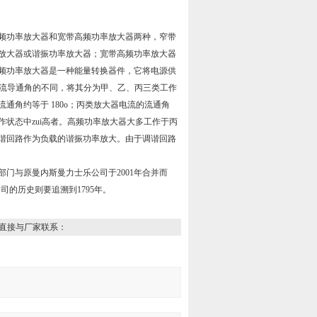
频功率放大器和宽带高频功率放大器两种，窄带
放大器或谐振功率放大器；宽带高频功率放大器
频功率放大器是一种能量转换器件，它将电源供
电流导通角的不同，将其分为甲、乙、丙三类工作
通角约等于 180o；丙类放大器电流的流通角
作状态中zui高者。高频功率放大器大多工作于丙
谐回路作为负载的谐振功率放大。由于调谐回路
化部门与原曼内斯曼力士乐公司于2001年合并而
司的历史则要追溯到1795年。
直接与厂家联系：