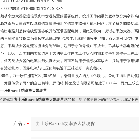
900033192 VT10406-3X/FXY-3S-R00
900020961 VT10406-3X/FXY-5S-RXY
高频功率放大器是通信系统中发送装置的重要组件。按其工作频带的宽窄划分为窄带高
高频功率放大器通常以具有选频滤波作用的选频电路作为输出回路，故又称为调谐功率
的输出电路则是传输线变压器或其他宽带匹配电路，因此又称为非调谐功率放大器。高
给的直流能量转换成为高频交流输出在 “低频电子线路”课程中已知，放大器可以按照
状态。甲类放大器电流的流通角为360o，适用于小信号低功率放大。乙类放大器电流的流
则小于180o。乙类和丙类都适用于大功率工作丙类工作状态的输出功率和效率是三种工
类。但丙类放大器的电流波形失真太大，因而不能用于低频功率放大，只能用于采用调
具有滤波能力，回路电流与电压仍然极近于正弦波形，失真很小。
008年，力士乐在拥有约35,300名员工，总销售收入约为59亿欧元。公司由博世自动
，并且传承了两**的企业精神。罗伯特·博世股份有限公司始建于1886年，而力士乐公
士乐Rexroth功率放大器现货
果你对
力士乐Rexroth功率放大器现货
感兴趣，想了解更详细的产品信息，填写下表
产品：