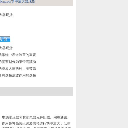
Rexroth功率放大器现货
放大器现货
放大器现货
信系统中发送装置的重要
的宽窄划分为窄带高频功
功率放大器两种，窄带高
具有选频滤波作用的选频
体管、电源变压器和其他电器元件组成。用在通讯、
级，作用是将高频已调波信号进行功率放大，以满