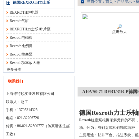
当前位置：
首页
>
产品展示
>
德
德国REXROTH力士乐
REXROTH继电器
Rexroth气缸
REXROTH力士乐 叶片泵
点击放大
Rexroth电磁阀
Rexroth比例阀
Rexroth柱塞泵
Rexroth功率放大器
更多分类
联系我们
A10VS0 71 DFR1/31R-P
上海维特锐实业发展有限公司
联系人：赵工
手机：13795314325
德国Rexroth力士乐
电话：021-32206726
Rexroth柱塞泵根据倾斜元件的
传真：86-021-52500777（传真请备注赵
动。分为：有斜盘式和斜轴式两种
工收）
主要用途：钻井平台、推进系统、舵