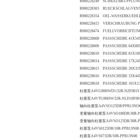
R900228249 SCHRAUBKUPPLUNG G1
R900228303 RUECKSCHLAGVENTIL
R900228354 OEL-WASSERKUEHLE
R900228415 VERSCHRAUBUNG P-
R900228474 FUELLVORRICHTUNG
R900228608 PASSSCHEIBE 41X54X0
R900228609 PASSSCHEIBE 64X89X0
R900228610 PASSSCHEIBE 81X109X
R900228614 PASSSCHEIBE 17X24X0
R900228615 PASSSCHEIBE 26X33X0
R900228616 PASSSCHEIBE 33X44X0
R900228618 PASSSCHEIBE 101X134
柱塞泵A4VG90HWD1/32R-NZF001
柱塞泵A4VTG90HW/32R-NLD10F00
轴向柱塞泵A4VSO125DR/PPB13N
变量轴向柱塞泵A4VSO180DR/30R-P
变量轴向柱塞泵A4VSO125DR/30R-P
柱塞泵A4VS0125DR/10R-PPB13N00
柱塞泵A4VS071DR/10R-PPB13N00