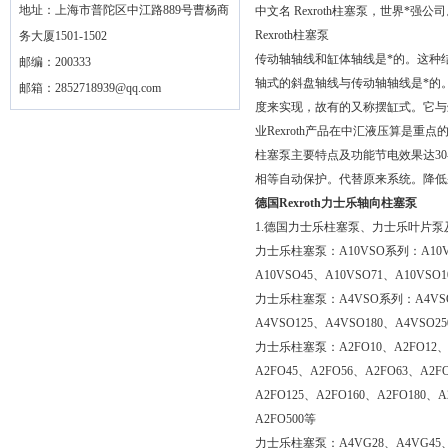
地址：上海市普陀区中江路889号曹杨商
中文名 Rexroth柱塞泵，世界*强公
Rexroth柱塞泵
务大厦1501-1502
传动轴轴线和缸体轴线是*的。这种结
邮编：200333
轴式的斜盘轴线与传动轴轴线是*的
邮箱：
2852718939@qq.com
度来实现，故有的又称摆缸式。它与斜
业Rexroth产品在中汇液压算是
柱塞泵主要特点及功能节电效果达3
相等自动保护。代替原来系统。降低
德国Rexroth力士乐轴向柱塞泵
1.德国力士乐柱塞泵、力士乐叶片泵
力士乐柱塞泵：A10VSO系列：A10VSO
A10VSO45、A10VSO71、A10VSO1
力士乐柱塞泵：A4VSO系列：A4VSO4
A4VSO125、A4VSO180、A4VSO25
力士乐柱塞泵：A2FO10、A2FO12、A
A2FO45、A2FO56、A2FO63、A2F
A2FO125、A2FO160、A2FO180、A
A2FO500等
力士乐柱塞泵：A4VG28、A4VG45、A