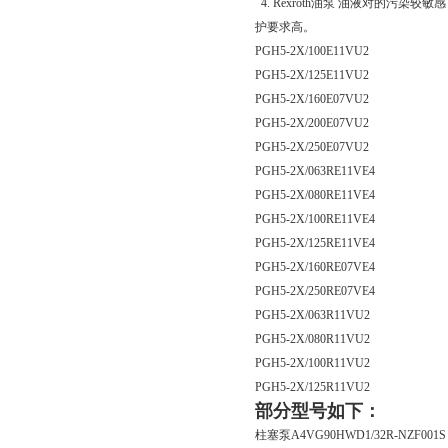
4. Rexroth油泵 油液对的污染
护要求高。
PGH5-2X/100E11VU2
PGH5-2X/125E11VU2
PGH5-2X/160E07VU2
PGH5-2X/200E07VU2
PGH5-2X/250E07VU2
PGH5-2X/063RE11VE4
PGH5-2X/080RE11VE4
PGH5-2X/100RE11VE4
PGH5-2X/125RE11VE4
PGH5-2X/160RE07VE4
PGH5-2X/250RE07VE4
PGH5-2X/063R11VU2
PGH5-2X/080R11VU2
PGH5-2X/100R11VU2
PGH5-2X/125R11VU2
部分型号如下：
柱塞泵A4VG90HWD1/32R-NZF001