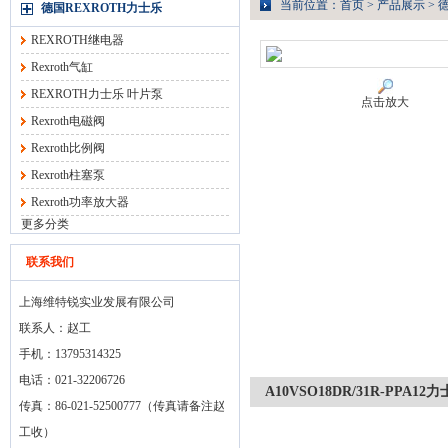
当前位置：
首页
>
产品展示
>
德
德国REXROTH力士乐
REXROTH继电器
Rexroth气缸
REXROTH力士乐 叶片泵
点击放大
Rexroth电磁阀
Rexroth比例阀
Rexroth柱塞泵
Rexroth功率放大器
更多分类
联系我们
上海维特锐实业发展有限公司
联系人：赵工
手机：13795314325
电话：021-32206726
A10VSO18DR/31R-PPA
传真：86-021-52500777（传真请备注赵
工收）