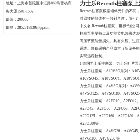
力士乐Rexroth柱塞泵
地址：上海市普陀区中江路889号曹杨商
Rexroth柱塞泵根据倾斜元件的
务大厦1501-1502
对回转的缸体有一倾斜角度，而引起
邮编：200333
中文名 Rexroth柱塞泵，世界*强公
邮箱：
2852718939@qq.com
柱塞泵主要特点及功能节电效果达30
高压节流能量损失。具有欠压、过压
系统。降低采购产品成本（新设备购
实现远程控制。
1.德国力士乐柱塞泵、力士乐叶片泵
力士乐柱塞泵：A10VSO系列：A10VSO
A10VSO45、A10VSO71、A10VSO1
力士乐柱塞泵：A4VSO系列：A4VSO4
A4VSO125、A4VSO180、A4VSO25
力士乐柱塞泵：A2FO10、A2FO12、A
A2FO45、A2FO56、A2FO63、A2F
A2FO125、A2FO160、A2FO180、A
A2FO500等
力士乐柱塞泵：A4VG28、A4VG45、A
A4VG180、A4VG250 等