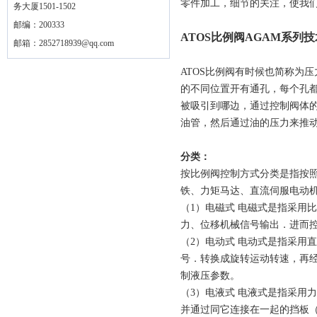
零件加工，细节的关注，使我
务大厦1501-1502
邮编：200333
ATOS比例阀AGAM系列
邮箱：
2852718939@qq.com
ATOS比例阀有时候也简称为
的不同位置开有通孔，每个孔
被吸引到哪边，通过控制阀体
油管，然后通过油的压力来推
分类：
按比例阀控制方式分类是指按
铁、力矩马达、直流伺服电动
（1）电磁式 电磁式是指采用
力、位移机械信号输出．进而
（2）电动式 电动式是指采用
号．转换成旋转运动转速，再
制液压参数。
（3）电液式 电液式是指采用
并通过同它连接在一起的挡板