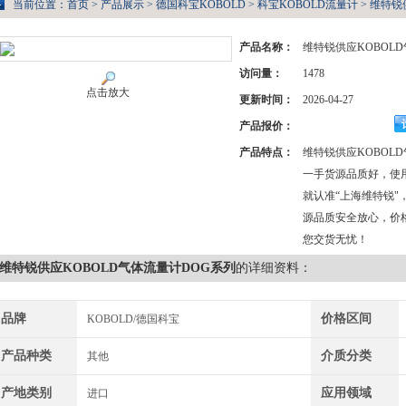
当前位置：
首页
>
产品展示
>
德国科宝KOBOLD
>
科宝KOBOLD流量计
> 维特锐
产品名称：
维特锐供应KOBOL
访问量：
1478
点击放大
更新时间：
2026-04-27
产品报价：
产品特点：
维特锐供应KOBOL
一手货源品质好，使
就认准“上海维特锐"
源品质安全放心，价
您交货无忧！
维特锐供应KOBOLD气体流量计DOG系列
的详细资料：
品牌
价格区间
KOBOLD/德国科宝
产品种类
介质分类
其他
产地类别
应用领域
进口