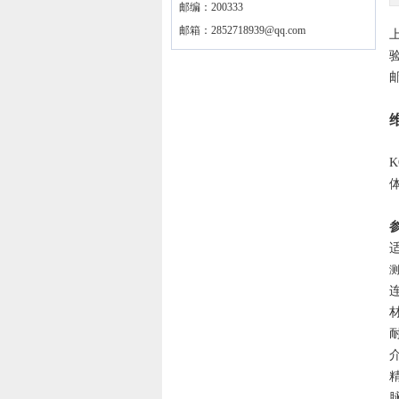
邮编：200333
邮箱：
2852718939@qq.com
测
连
耐
介
精