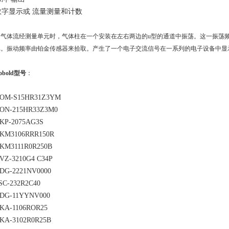
数字显示或 流量测量和计数
当气体流经测量单元时，气体柱在一个安装在左右两边的u型的通道中振荡。这一振荡
比。振动频率由铂金传感器来拾取。产生了一个电子交流信号在一系列的电子设备中显
obold型号
：
OM-S15HR31Z3YM
ON-215HR33Z3M0
KP-2075AG3S
KM3106RRR150R
KM3111R0R250B
VZ-3210G4 C34P
DG-2221NV0000
SC-232R2C40
DG-11YYNV000
KA-1106ROR25
KA-3102R0R25B