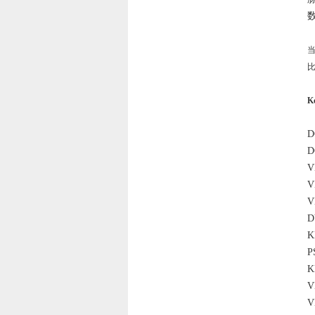
K
D
D
V
V
V
D
K
P
K
V
V