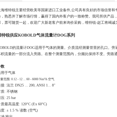
上海维特锐主要经营欧美等国家进口工业备件,公司具有良好的市场信誉和
验，熟悉并了解市场行情，赢得了国内外客户的一致称赞。我司所供产品，
邮，票可随货一起，欢迎广大新老客户前来询价采购，维特锐-赵工将竭诚
维特锐供应KOBOLD气体流量计DOG系列
KOBOLD的流量计DOG适用于气体的测量。介质流经测量管里的孔口。
体积流量的一部分流入旁路。在整个测量范围内，分频比保持不变。旁路通
参数
适用于气体
量范围: 0.12 - 12 ... 60 - 6000 Nm³/h 空气
接: 法兰 DN25 ... 200, ANSI 1... 8"
材质: 不锈钢
压: 25 bar
质最高温度: 120°C (Ex 60°C)
度: ± 1.5 % 读数 (空气)
脉冲 输出