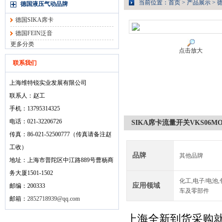
当前位置：
首页
>
产品展示
>
德国液压气动品牌
德国SIKA席卡
德国FEIN泛音
更多分类
点击放大
联系我们
上海维特锐实业发展有限公司
联系人：赵工
手机：13795314325
电话：021-32206726
SIKA席卡流量开关VKS06MOP
传真：86-021-52500777（传真请备注赵
工收）
品牌
其他品牌
地址：上海市普陀区中江路889号曹杨商
务大厦1501-1502
化工,电子/电池,
应用领域
邮编：200333
车及零部件
邮箱：
2852718939@qq.com
上海全新到货采购就