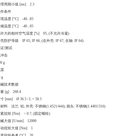
理周期小值 [ms] 2.3
工作条件
境温度 [°C] -40...85
储温度 [°C] -40...85
许大的相对空气湿度 [%] 95; (不允许冷凝)
壳防护等级 IP 65; IP 66; (在外壳: IP 67; 在轴: IP 64)
证/测试
抗冲击
0 g
抗震
 g
机械技术数据
量 [g] 268.4
寸 [mm] Ø 36.5 / L = 58.5
材料 法兰: 铝; 外壳: 不锈钢(1.4521/444); 插头: 不锈钢(1.4401/316)
紧扭矩 [Nm] < 0.7; (固定螺栓)
械大值 [U/min] 12000
动扭矩大值 [Nm] 1
度扭矩参考 [°C] 20