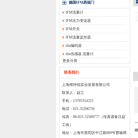
德国IFM易福门
IFM流量计
IFM压力变送器
IFM开关
IFM流量监控器
ifm编码器
ifm传感器.流量计
更多分类
联系我们
上海维特锐实业发展有限公司
联系人：赵工
手机：13795314325
电话：021-32206726
传真：86-021-52500777（传真请备注赵
工收）
地址：上海市普陀区中江路889号曹杨商