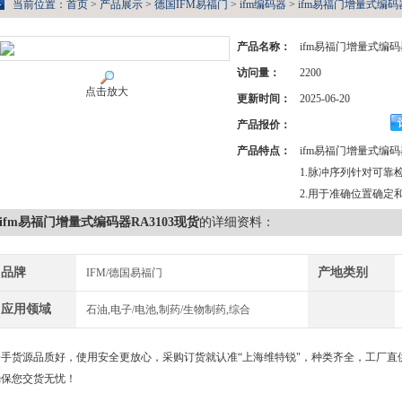
当前位置：
首页
>
产品展示
>
德国IFM易福门
>
ifm编码器
> ifm易福门增量式编码器
产品名称：
ifm易福门增量式编码器
访问量：
2200
点击放大
更新时间：
2025-06-20
产品报价：
产品特点：
ifm易福门增量式编码器
1.脉冲序列针对可靠
2.用于准确位置确定
ifm易福门增量式编码器RA3103现货
的详细资料：
品牌
产地类别
IFM/德国易福门
应用领域
石油,电子/电池,制药/生物制药,综合
一手货源品质好，使用安全更放心，采购订货就认准“上海维特锐"，种类齐全，工厂直
确保您交货无忧！