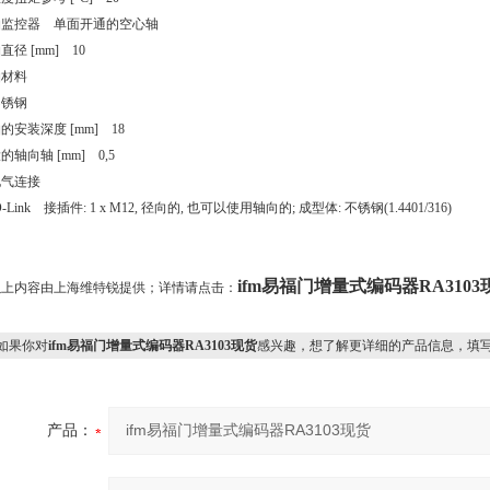
轴监控器 单面开通的空心轴
直径 [mm] 10
轴材料
不锈钢
的安装深度 [mm] 18
的轴向轴 [mm] 0,5
电气连接
O-Link 接插件: 1 x M12, 径向的, 也可以使用轴向的; 成型体: 不锈钢(1.4401/316)
ifm易福门增量式编码器RA3103
以上内容由上海维特锐提供；详情请点击：
果你对
ifm易福门增量式编码器RA3103现货
感兴趣，想了解更详细的产品信息，填
产品：