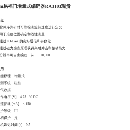
ifm易福门增量式编码器RA3103现货
特点
1.脉冲序列针对可靠检测旋转速度进行定义
.用于准确位置确定和线性测量
.通过 IO-Link 的友好通信和参数化
4.通过磁力感应原理获得高耐冲击和振动能力
.分辨率可自由编程，从 1 ...10,000
应用
功能原理 增量式
检测系统 磁性
电气数据
作电压 [V] 4.75...30 DC
流损耗 [mA] < 150
护等级 III
反相保护 是
机延迟时间 [s] 0.5