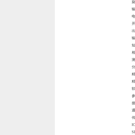
旋
电
开
输
相
测
分
精
精
软
参
通
传
IO
S