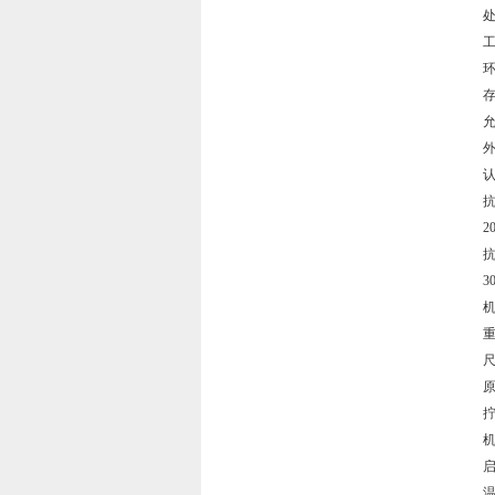
处
环
存
允
外
认
20
30
重
尺
原
拧
机
启
温