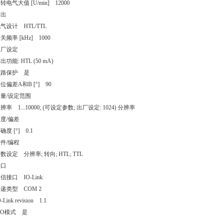
转电气大值 [U/min] 12000
输出
气设计 HTL/TTL
关频率 [kHz] 1000
出厂设定
出功能: HTL (50 mA)
短路保护 是
位偏差A和B [°] 90
量/设定范围
辨率 1...10000; (可设定参数; 出厂设定: 1024) 分辨率
度/偏差
确度 [°] 0.1
件/编程
数设定 分辨率; 转向; HTL; TTL
接口
信接口 IO-Link
递类型 COM 2
-Link revision 1.1
IO模式 是