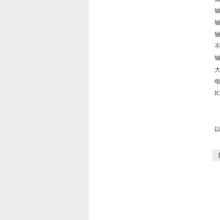
轴
轴
大
I
如