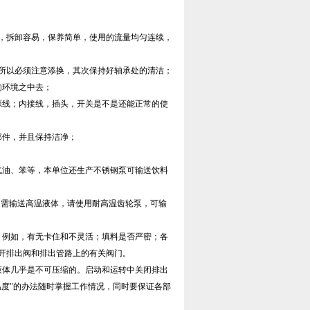
，拆卸容易，保养简单，使用的流量均匀连续，
发，所以必须注意添换，其次保持好轴承处的清洁；
的环境之中去；
源线；内接线，插头，开关是不是还能正常的使
部件，并且保持洁净；
气油、笨等，本单位还生产不锈钢泵可输送饮料
70C，如需输送高温液体，请使用耐高温齿轮泵，可输
。例如，有无卡住和不灵活；填料是否严密；各
开排出阀和排出管路上的有关阀门。
液体几乎是不可压缩的。启动和运转中关闭排出
度"的办法随时掌握工作情况，同时要保证各部