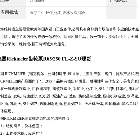
其他品牌
应用领域
医疗卫生,环保,化工,农林牧渔,综合
上海维特锐主要经营欧美等国家进口工业备件,公司具有良好的市场信誉和专业的技术
场行情，赢得了国内外客户的一致称赞。我司所供产品，假一罚十，质保12个月，全
来询价采购，维特锐-赵工将竭诚为您服务。
国Rickmeier齿轮泵R65/250 FL-Z-SO现货
国 RICKMEIER（瑞克梅尔）公司创建于 1914 年 , 主要生产泵、阀门、特殊产
ICKMEIER的产品面向于*。这些产品拥有杰出的质量、耐用性和造作安全，是客户直到
在一般机器制造业, 用仪器程学, 建筑制造业, 采矿业, 化工业, 柴油引擎, 打印机, 电动机
制造业, 发电, 马达建筑, 纸机器, 泵浦产业, 造船, 纺织品制造业, 压缩机制造业, 水
TF 油, 乳化液, 柴油燃料, 齿轮润滑剂油, 热化燃料油, 液压机液体, 齿轴箱油, 聚乙二醇油, pol
液体应用。
国RICKMEIER瑞克梅尔齿轮泵的结构特点：
（1）结构简单，价格便宜；
（2）工作要求低，应用广泛；