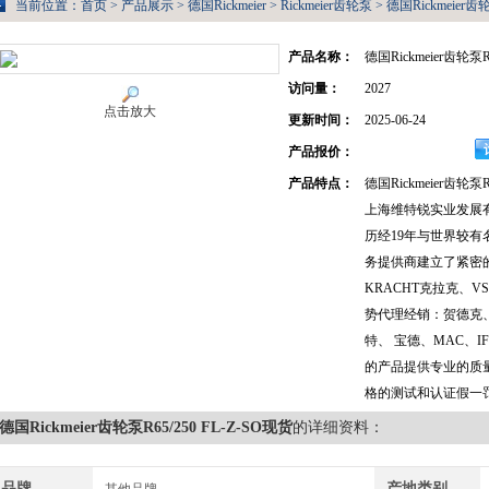
当前位置：
首页
>
产品展示
>
德国Rickmeier
>
Rickmeier齿轮泵
> 德国Rickmeier齿轮
产品名称：
德国Rickmeier齿轮泵R
访问量：
2027
点击放大
更新时间：
2025-06-24
产品报价：
产品特点：
德国Rickmeier齿轮泵R
上海维特锐实业发展有
历经19年与世界较
务提供商建立了紧密
KRACHT克拉克、V
势代理经销：贺德克
特、 宝德、MAC、I
的产品提供专业的质
格的测试和认证假一
德国Rickmeier齿轮泵R65/250 FL-Z-SO现货
的详细资料：
品牌
产地类别