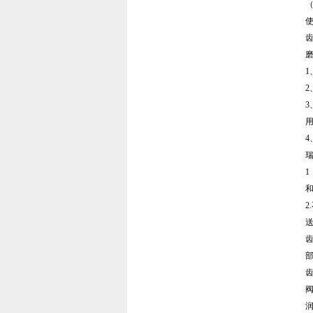
使
瑞
2
送