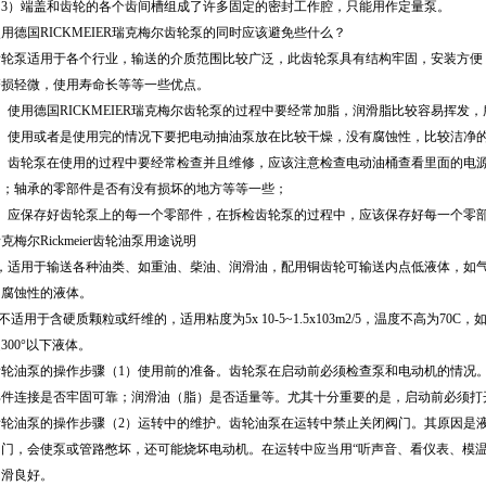
（3）端盖和齿轮的各个齿间槽组成了许多固定的密封工作腔，只能用作定量泵。
用德国RICKMEIER瑞克梅尔齿轮泵的同时应该避免些什么？
齿轮泵适用于各个行业，输送的介质范围比较广泛，此齿轮泵具有结构牢固，安装方便
磨损轻微，使用寿命长等等一些优点。
1、使用德国RICKMEIER瑞克梅尔齿轮泵的过程中要经常加脂，润滑脂比较容易挥
2、使用或者是使用完的情况下要把电动抽油泵放在比较干燥，没有腐蚀性，比较洁净
3、齿轮泵在使用的过程中要经常检查并且维修，应该注意检查电动油桶查看里面的电
用；轴承的零部件是否有没有损坏的地方等等一些；
4、应保存好齿轮泵上的每一个零部件，在拆检齿轮泵的过程中，应该保存好每一个零
克梅尔Rickmeier齿轮油泵用途说明
1，适用于输送各种油类、如重油、柴油、润滑油，配用铜齿轮可输送内点低液体，如
和腐蚀性的液体。
.不适用于含硬质颗粒或纤维的，适用粘度为5x 10-5~1.5x103m2/5，温度不高为
300°以下液体。
齿轮油泵的操作步骤（1）使用前的准备。齿轮泵在启动前必须检查泵和电动机的情况
部件连接是否牢固可靠；润滑油（脂）是否适量等。尤其十分重要的是，启动前必须打
齿轮油泵的操作步骤（2）运转中的维护。齿轮油泵在运转中禁止关闭阀门。其原因是
阀门，会使泵或管路憋坏，还可能烧坏电动机。在运转中应当用“听声音、看仪表、模温
润滑良好。