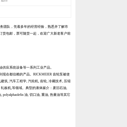
进口
服务团队，凭着多年的经营经验，熟悉并了解市
国订货包邮，票可随货一起，欢迎广大新老客户前
品和液油供应系统设备等一系列工业产品。
现在都信赖的产品。RICKMEIER 齿轮泵被使
建筑, 汽车工程学, 汽轮机, 齿轮, 冷藏技术, 压缩
涡轮, 轧板机,等领域。典型的液体媒介：废旧石油,
yalphaolefin 油, 切口油, 重油, 热量油等其它