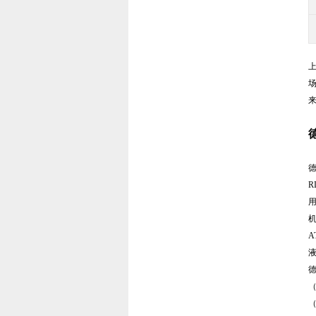
德
德
R
用
机
A
德