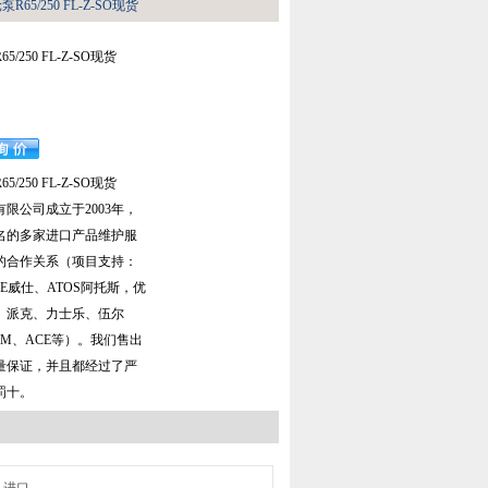
泵R65/250 FL-Z-SO现货
65/250 FL-Z-SO现货
65/250 FL-Z-SO现货
限公司成立于2003年，
有名的多家进口产品维护服
的合作关系（项目支持：
SE威仕、ATOS阿托斯，优
、派克、力士乐、伍尔
FM、ACE等）。我们售出
量保证，并且都经过了严
罚十。