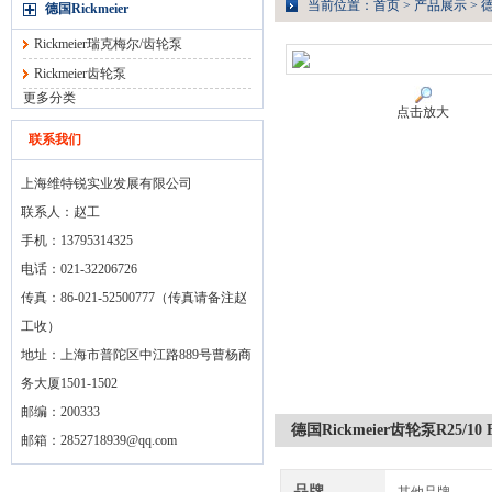
当前位置：
首页
>
产品展示
>
德
德国Rickmeier
Rickmeier瑞克梅尔/齿轮泵
Rickmeier齿轮泵
更多分类
点击放大
联系我们
上海维特锐实业发展有限公司
联系人：赵工
手机：13795314325
电话：021-32206726
传真：86-021-52500777（传真请备注赵
工收）
地址：上海市普陀区中江路889号曹杨商
务大厦1501-1502
邮编：200333
德国Rickmeier齿轮泵R25/10 F
邮箱：
2852718939@qq.com
品牌