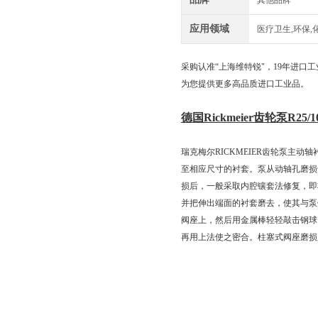
其他品牌
应用领域
医疗卫生,环保,
采购认准“上海维特锐"，19年进
为您提供更多高品质进口工业品。
德国Rickmeier齿轮泵R25/10
瑞克梅尔RICKMEIER齿轮泵主
至相应尺寸的衬套。泵从动轴孔磨损
损后，一般采取内腔镶套法修复，即将
并把伸出端面的衬套磨去，使其与泵
阀座上，然后用金属棒轻轻敲击钢球，
再用上法使之密合。柱塞式阀座磨损