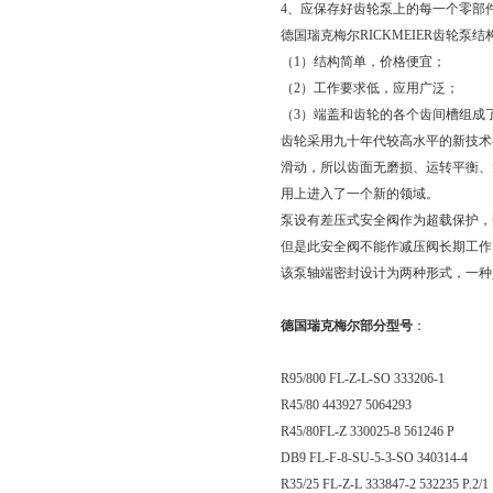
4、应保存好齿轮泵上的每一个零部
德国瑞克梅尔RICKMEIER齿轮泵结
（1）结构简单，价格便宜；
（2）工作要求低，应用广泛；
（3）端盖和齿轮的各个齿间槽组成
齿轮采用九十年代较高水平的新技术
滑动，所以齿面无磨损、运转平衡、
用上进入了一个新的领域。
泵设有差压式安全阀作为超载保护，
但是此安全阀不能作减压阀长期工作
该泵轴端密封设计为两种形式，一种
德国瑞克梅尔部分型号
：
R95/800 FL-Z-L-SO 333206-1
R45/80 443927 5064293
R45/80FL-Z 330025-8 561246 P
DB9 FL-F-8-SU-5-3-SO 340314-4
R35/25 FL-Z-L 333847-2 532235 P.2/1