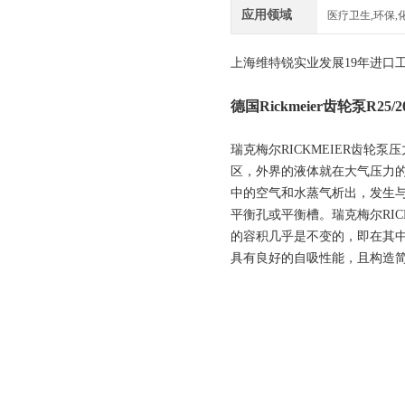
应用领域
医疗卫生,环保,
上海维特锐实业发展19年进口
德国Rickmeier齿轮泵R25/20
瑞克梅尔RICKMEIER齿
区，外界的液体就在大气压力
中的空气和水蒸气析出，发生
平衡孔或平衡槽。瑞克梅尔RI
的容积几乎是不变的，即在其
具有良好的自吸性能，且构造