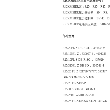
RICKMEIER主要产品及型号
：
RICKMEIER泵：R25、R35、R45、
RICKMEIER压力安全阀：SN、RS
RICKMEIER压力控制阀：BV 40、D
RICKMEIER液油供应系统：P-R65500FL-Z、
部分型号
：
R25/20FL-Z-DB-R-SO，334438-9
R45/125FL-Z，330027-4，4006256
R25/10FL-Z-DB-R-SO ， 437629
R65/315FL-Z-DB-SO， 330541-4
R35/25 FL-Z 421789 797770 555387
DB9 SO 405784 5058800
R25/20 FL-Z-DB-P
R35/31.5 330531.5 4008230
R65/250FL-Z-DB 25BAR
R35/25 FL-Z-DB-SO 442211 5017371