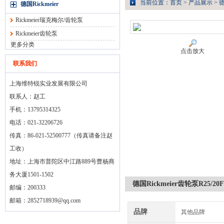
当前位置：
首页
>
产品展示
>
德
德国Rickmeier
Rickmeier瑞克梅尔/齿轮泵
Rickmeier齿轮泵
更多分类
点击放大
联系我们
上海维特锐实业发展有限公司
联系人：赵工
手机：13795314325
电话：021-32206726
传真：86-021-52500777（传真请备注赵
工收）
地址：上海市普陀区中江路889号曹杨商
务大厦1501-1502
德国Rickmeier齿轮泵R25/20F
邮编：200333
邮箱：
2852718939@qq.com
品牌
其他品牌