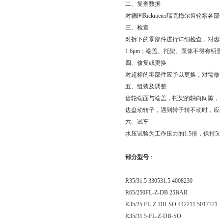
二、复查数据
对德国Rickmeier瑞克梅尔齿轮
三、检查
对拆下的零部件进行详细检查，对齿
1.6μm；端盖、托架、泵体不得有明
四、修复或更换
对超标的零部件应予以更换，对需修
五、组装及调整
齿轮端面与端盖，托架的轴向间隙，
边盘动转子，遇到转子转不动时，应
六、试车
水压试验为工作压力的1.5倍，保持
部分型号
：
R35/31.5 330531.5 4008230
R65/250FL-Z-DB 25BAR
R35/25 FL-Z-DB-SO 442211 5017371
R35/31.5-FL-Z-DB-SO