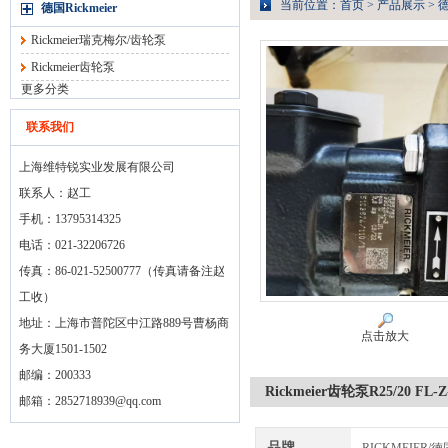
当前位置：
首页
>
产品展示
>
德
德国Rickmeier
Rickmeier瑞克梅尔/齿轮泵
Rickmeier齿轮泵
更多分类
联系我们
上海维特锐实业发展有限公司
联系人：赵工
手机：13795314325
电话：021-32206726
传真：86-021-52500777（传真请备注赵
工收）
地址：上海市普陀区中江路889号曹杨商
点击放大
务大厦1501-1502
邮编：200333
Rickmeier齿轮泵R25/20 FL
邮箱：
2852718939@qq.com
品牌