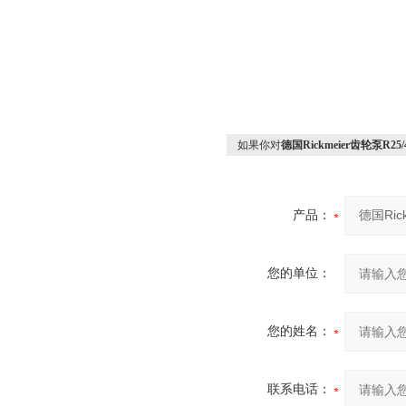
如果你对
德国Rickmeier齿轮泵R25/4
产品：
您的单位：
您的姓名：
联系电话：