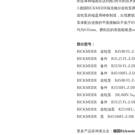
的泵体两端面应达到图3所示的技术
3.德国RICKMEIER瑞克梅尔齿轮
齿轮泵的端盖用铸铁制造，出现磨损
泵体配合连接的平面接触应不低于8
均为0.01mm。磨削后的表面粗糙度ra
部分型号：
RICKMEIER 齿轮泵 R45/80 FL-Z-
RICKMEIER 备件 R35-25 FL-Z-D
RICKMEIER 备件 R35/50 FL-Z-DB
RICKMEIER 备件 R45/100FL-Z-DB
RICKMEIER 齿轮泵 R45/80 FL-Z-D
RICKMEIER 备件 R35/50FL-Z-DB-
RICKMEIER 齿轮泵 20L/MIN 3㎏
RICKMEIER 备件 R35/25 FL-Z-DB 
RICKMEIER 齿轮油泵 R25/16FL-Z
RICKMEIER 泵 R45/160FL-Z-DB
更多产品咨询请点击：
德国Rickmeie