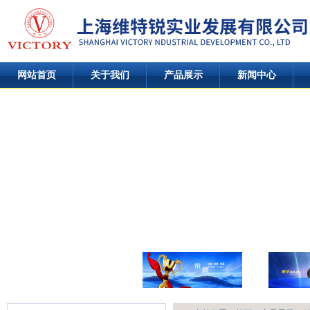
网站首页
关于我们
产品展示
新闻中心