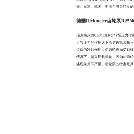
美、日本、韩国、中国台湾等精良的
德国Rickmeier齿轮泵R25/40
瑞克梅尔RICKMEIER齿轮泵压
大气压力的作用之下流进齿轮泵吸入
类似的冲蚀作用，使齿轮表面受到破坏
情况下，是采用斜齿轮；因为斜齿轮
述现象并不严重。齿轮泵的特点是具