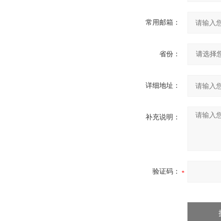
常用邮箱：
省份：
详细地址：
补充说明：
验证码：