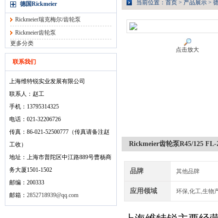
当前位置：
首页
>
产品展示
>
德
德国Rickmeier
Rickmeier瑞克梅尔/齿轮泵
Rickmeier齿轮泵
更多分类
点击放大
联系我们
上海维特锐实业发展有限公司
联系人：赵工
手机：13795314325
电话：021-32206726
传真：86-021-52500777（传真请备注赵
Rickmeier齿轮泵R45/125 FL-
工收）
地址：上海市普陀区中江路889号曹杨商
务大厦1501-1502
品牌
其他品牌
邮编：200333
应用领域
环保,化工,生物
邮箱：
2852718939@qq.com