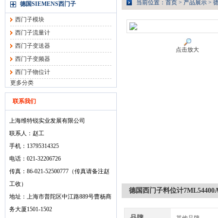
当前位置：
首页
>
产品展示
>
德
德国SIEMENS西门子
西门子模块
西门子流量计
西门子变送器
点击放大
西门子变频器
西门子物位计
更多分类
联系我们
上海维特锐实业发展有限公司
联系人：赵工
手机：13795314325
电话：021-32206726
传真：86-021-52500777（传真请备注赵
工收）
德国西门子料位计7ML54400A
地址：上海市普陀区中江路889号曹杨商
务大厦1501-1502
品牌