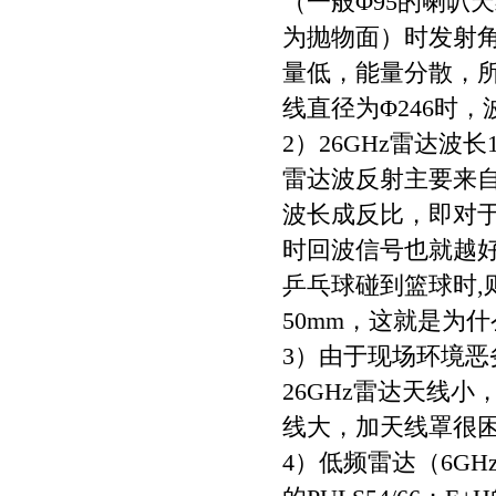
（一般Φ95的喇叭天
为抛物面）时发射角
量低，能量分散，
线直径为Φ246时，
2）26GHz雷达波
雷达波反射主要来
波长成反比，即对
时回波信号也就越好
乒乓球碰到篮球时
50mm，这就是为
3）由于现场环境
26GHz雷达天线
线大，加天线罩很
4）低频雷达（6GH