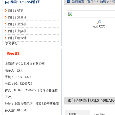
当前位置：
首页
>
产品展示
>
德
德国SIEMENS西门子
西门子模块
西门子流量计
西门子变送器
点击放大
西门子变频器
西门子物位计
更多分类
联系我们
上海维特锐实业发展有限公司
联系人：赵工
手机：13795314325
电话：021-32206726
传真：86-021-52500777（传真请备注赵
工收）
西门子物位计7ML54400BA0
地址：上海市普陀区中江路889号曹杨商
务大厦1501-1502
品牌