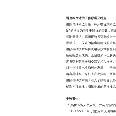
雷达料位计的工作原理及特点
射频导纳物位计是一种从电容式物位
纳"的含义为电学中阻抗的倒数，它
频测量导纳。高频正弦振荡器输出一
用模式下，仪表的输出随物位的升高
射频导纳技术与传统电容技术的区别
经验改进而成的。上述技术不但解决
度振荡器驱动器和交流鉴相采样器。
对一个强导电性物料的容器，由于物
着容器排料，探杆上产生挂料，而挂
射频导纳技术由于引入了除电容以外
确性和可靠性，测量参量的多样性也
安装警告
:
· 只能由专业人员安装，并与现场控
· SITRANS LR560 只能用本