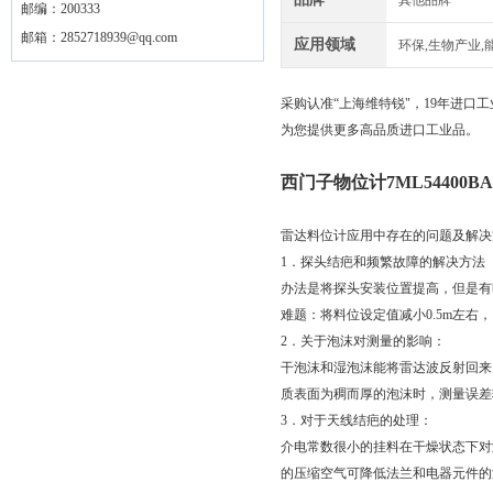
其他品牌
邮编：200333
邮箱：
2852718939@qq.com
应用领域
环保,生物产业,
采购认准“上海维特锐"，19年进
为您提供更多高品质进口工业品。
西门子物位计7ML54400BA
雷达料位计应用中存在的问题及解决
1．探头结疤和频繁故障的解决方法
办法是将探头安装位置提高，但是有
难题：将料位设定值减小0.5m左
2．关于泡沫对测量的影响：
干泡沫和湿泡沫能将雷达波反射回来
质表面为稠而厚的泡沫时，测量误差
3．对于天线结疤的处理：
介电常数很小的挂料在干燥状态下对
的压缩空气可降低法兰和电器元件的