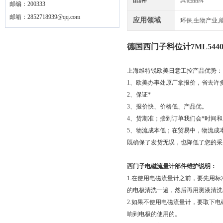
其他品牌
邮编：200333
邮箱：
2852718939@qq.com
应用领域
环保,生物产业,
德国西门子料位计7ML54400
上海维特锐欧美日意工控产品优势：
1、欧美办事处原厂拿报价，省去许
2、保证*
3、报价快、价格低、产品优。
4、货期准；接到订单我们会*时间
5、物流成本低；在贸易中，物流成
既确保了发货无误，也降低了您的采
西门子电磁流量计部件维护说明：
1.在使用电磁流量计之前，要先用
的电极清洗一遍，然后再用测液清洗
2.如果不使用电磁流量计，要取下
响到电极的使用的。