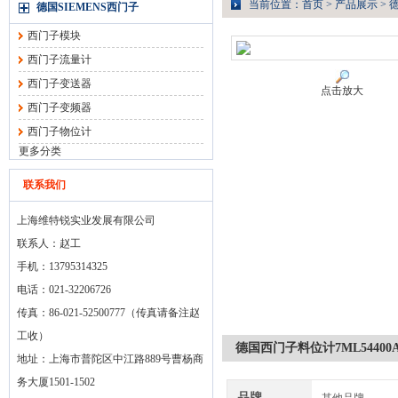
当前位置：
首页
>
产品展示
>
德
德国SIEMENS西门子
西门子模块
西门子流量计
西门子变送器
点击放大
西门子变频器
西门子物位计
更多分类
联系我们
上海维特锐实业发展有限公司
联系人：赵工
手机：13795314325
电话：021-32206726
传真：86-021-52500777（传真请备注赵
工收）
德国西门子料位计7ML54400AA
地址：上海市普陀区中江路889号曹杨商
务大厦1501-1502
品牌