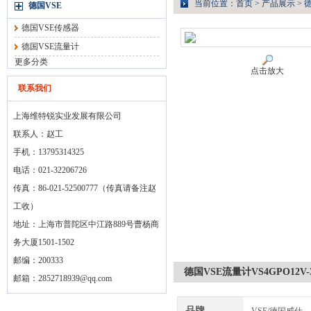
当前位置：
首页
>
产品展示
>
德
德国VSE
德国VSE传感器
德国VSE流量计
更多分类
点击放大
联系我们
上海维特锐实业发展有限公司
联系人：赵工
手机：13795314325
电话：021-32206726
传真：86-021-52500777（传真请备注赵
工收）
地址：上海市普陀区中江路889号曹杨商
务大厦1501-1502
邮编：200333
德国VSE流量计VS4GPO12V-
邮箱：
2852718939@qq.com
品牌