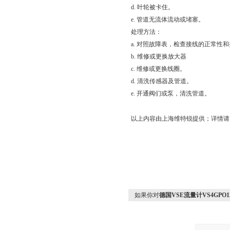
d. 叶轮被卡住。
e. 管道无流体流动或堵塞。
处理方法：
a. 对照故障表，检查接线的正常性
b. 维修或更换放大器
c. 维修或更换线圈。
d. 清洗传感器及管道。
e. 开通阀们或泵，清洗管道。
以上内容由上海维特锐提供；详情请
如果你对
德国VSE流量计VS4GPO12