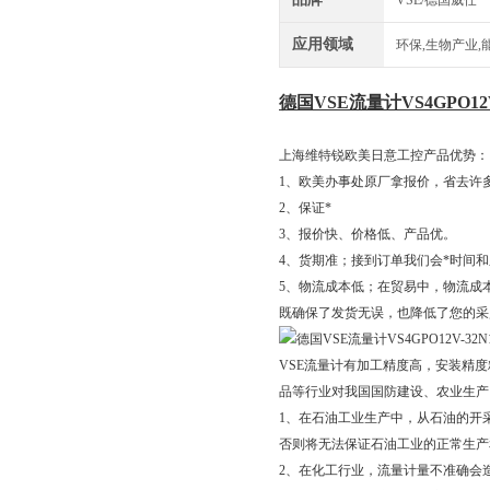
VSE/德国威仕
应用领域
环保,生物产业,
德国VSE流量计VS4GPO12V
上海维特锐欧美日意工控产品优势：
1、欧美办事处原厂拿报价，省去许
2、保证*
3、报价快、价格低、产品优。
4、货期准；接到订单我们会*时间
5、物流成本低；在贸易中，物流成
既确保了发货无误，也降低了您的采
VSE流量计有加工精度高，安装精
品等行业对我国国防建设、农业生产
1、在石油工业生产中，从石油的开
否则将无法保证石油工业的正常生产
2、在化工行业，流量计量不准确会