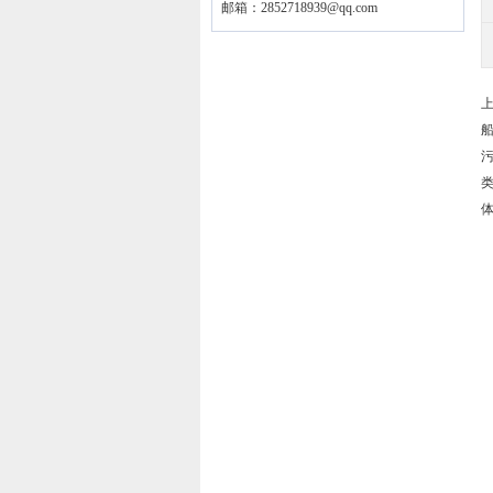
邮箱：
2852718939@qq.com