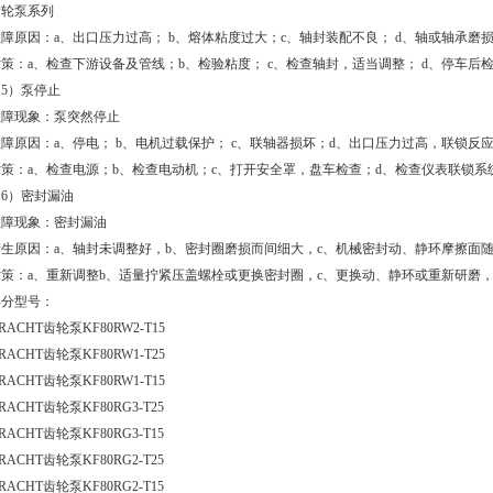
齿轮泵系列
障原因：a、出口压力过高； b、熔体粘度过大；c、轴封装配不良； d、轴或轴承磨损
对策：a、检查下游设备及管线；b、检验粘度； c、检查轴封，适当调整； d、停车后
5）泵停止
故障现象：泵突然停止
障原因：a、停电； b、电机过载保护； c、联轴器损坏；d、出口压力过高，联锁反应
对策：a、检查电源；b、检查电动机；c、打开安全罩，盘车检查；d、检查仪表联锁系
（6）密封漏油
故障现象：密封漏油
产生原因：a、轴封未调整好，b、密封圈磨损而间细大，c、机械密封动、静环摩擦面随
对策：a、重新调整b、适量拧紧压盖螺栓或更换密封圈，c、更换动、静环或重新研磨
部分型号：
RACHT齿轮泵KF80RW2-T15
RACHT齿轮泵KF80RW1-T25
RACHT齿轮泵KF80RW1-T15
RACHT齿轮泵KF80RG3-T25
RACHT齿轮泵KF80RG3-T15
RACHT齿轮泵KF80RG2-T25
RACHT齿轮泵KF80RG2-T15