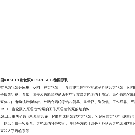
国KRACHT齿轮泵KF25RF1-D15德国原装
克拉克齿轮泵是应用广泛的一种齿轮泵，一般齿轮泵通常指的就是外啮合齿轮泵。它的
安全阀等组成。泵体、泵盖和齿轮构成的密封空间就是齿轮泵的工作室。两个齿轮的轮
出泵体，由电动机带动旋转。外啮合齿轮泵结构简单、重量轻、造价低、工作可靠、应
RACHT齿轮泵的原理,齿轮泵的工作原理,齿轮泵的结购构
KRACHT由两个齿轮相互啮合在一起而构成的泵称为齿轮泵。它是依靠齿轮的轮齿啮
也可以认为属于容积泵。齿轮泵的种类较多。按啮合方式可以分为外啮合齿轮泵和内啮
轮泵和人字齿轮泵等。