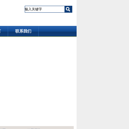
言
联系我们