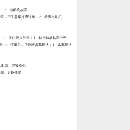
； e、电动机故障
检查，用手盘车是否过重； e、检查电动机
；e、泵内咬入异常； f、轴与轴承粘着卡死
统；e、停车后，正反转盘车确认； f、盘车确认
坏,四、弹簧松弛
，四、更换弹簧