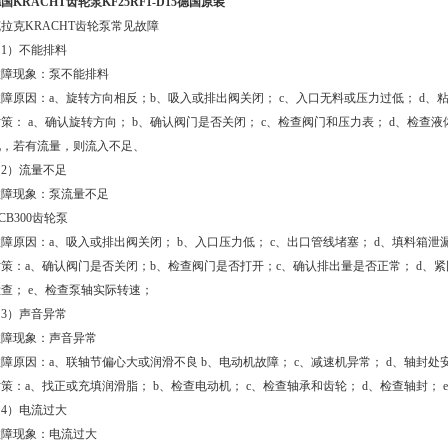
国KRACHT齿轮泵KF25RF1-D15德国原装
拉克KRACHT齿轮泵常见故障
（1）不能排料
故障现象：泵不能排料
故障原因：a、旋转方向相反；b、吸入或排出阀关闭； c、入口无料或压力过低； d、
对策： a、确认旋转方向； b、确认阀门是否关闭； c、检查阀门和压力表； d、检
现，若有流量，则流入不足、
（2）流量不足
故障现象：泵流量不足
CB300齿轮泵
障原因：a、吸入或排出阀关闭； b、入口压力低； c、出口管线堵塞； d、填料箱泄
对策：a、确认阀门是否关闭；b、检查阀门是否打开；c、确认排出量是否正常； d、
查； e、检查泵轴实际转速；
（3）声音异常
故障现象：声音异常
障原因：a、联轴节偏心大或润滑不良 b、电动机故障； c、减速机异常； d、轴封处
策：a、找正或充填润滑脂； b、检查电动机； c、检查轴承和齿轮； d、检查轴封； 
（4）电流过大
故障现象：电流过大