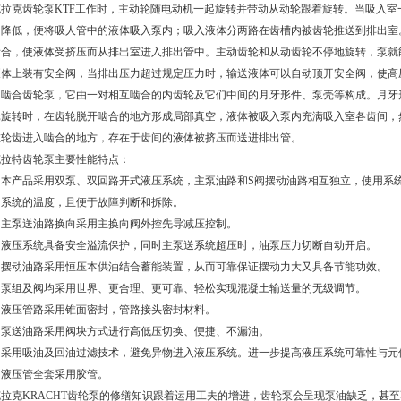
克拉克齿轮泵KTF工作时，主动轮随电动机一起旋转并带动从动轮跟着旋转。当吸入
力降低，便将吸人管中的液体吸入泵内；吸入液体分两路在齿槽内被齿轮推送到排出室
啮合，使液体受挤压而从排出室进入排出管中。主动齿轮和从动齿轮不停地旋转，泵就
泵体上装有安全阀，当排出压力超过规定压力时，输送液体可以自动顶开安全阀，使高
内啮合齿轮泵，它由一对相互啮合的内齿轮及它们中间的月牙形件、泵壳等构成。月牙
轮旋转时，在齿轮脱开啮合的地方形成局部真空，液体被吸入泵内充满吸入室各齿间，
在轮齿进入啮合的地方，存在于齿间的液体被挤压而送进排出管。
克拉特齿轮泵主要性能特点：
1. 本产品采用双泵、双回路开式液压系统，主泵油路和S阀摆动油路相互独立，使用
了系统的温度，且便于故障判断和拆除。
2. 主泵送油路换向采用主换向阀外控先导减压控制。
3. 液压系统具备安全溢流保护，同时主泵送系统超压时，油泵压力切断自动开启。
4. 摆动油路采用恒压本供油结合蓄能装置，从而可靠保证摆动力大又具备节能功效。
5. 泵组及阀均采用世界、更合理、更可靠、轻松实现混凝土输送量的无级调节。
. 液压管路采用锥面密封，管路接头密封材料。
7. 泵送油路采用阀块方式进行高低压切换、便捷、不漏油。
8. 采用吸油及回油过滤技术，避免异物进入液压系统。进一步提高液压系统可靠性与元
. 液压管全套采用胶管。
克拉克KRACHT齿轮泵的修缮知识跟着运用工夫的增进，齿轮泵会呈现泵油缺乏，甚