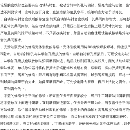
齿轮泵的磨损部位首要有自动轴与衬套、被动齿轮中间孔与轴销、泵壳内腔与齿轮、齿
标达不到要求时，应将其拆开分化，查清磨损部位及水平，接纳响应方法予以修复。
一、自动轴与衬套磨损后的修复齿 轮泵自动轴与衬套磨损后，其共同间隙增大，必将
复其正常的共同间隙。若自动轴磨损细微，只需压出旧衬套后换上规范尺寸的衬套，共
损严峻且共同间隙严峻超标时，不只要改换衬套，并且自动轴也使用镀铬或振动堆焊法
衬套的共同要求。
二、光滑油泵壳体的修缮壳体裂纹的修缮：壳体裂纹可用铸508镍铜焊条焊补。焊缝须
0.05毫米。自动轴衬套孔与从动轴孔磨损的修缮：自动轴衬套孔磨损后，可用铰削办
套。从动轴孔磨损也以铰削法消弭磨损陈迹，然后按铰削后孔的实践尺寸配制从动轴泵
镶套法修复，单机除尘器行将内腔搪大后镶配铸铁或钢衬套。镶套后，将内腔搪到要求
连系面平齐。阀座的修缮：限压阀有球形阀和柱塞式阀两种。球形阀座磨损后，可将一
直到球阀与阀座密合为止。如阀座磨损严峻，可先铰削除去磨痕，再用上法使之密合。
磨，直到密合为止。
三、泵盖的修缮任务平面的修缮：若泵盖任务平面磨损较小，可用手工研磨法消弭磨损
后将泵盖放在上面进行研磨，直到磨损陈迹消弭，任务外表平坦为止。当泵盖任务平面磨
的方法修复。除尘器袋笼自动轴衬套孔的修缮：泵盖上的自动轴衬套孔磨损的修缮与壳
的翻转运用 齿轮泵齿轮磨损首要是在齿厚部位，而齿轮端面和齿顶的磨损都相对较轻
翻转180度运用。当齿轮端面磨损时，可将端面磨平，还研磨光滑油泵壳体连系面，以