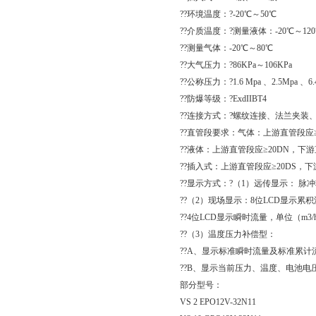
??环境温度：?-20℃～50℃
??介质温度：?测量液体：-20℃～12
??测量气体：-20℃～80℃
??大气压力：?86KPa～106KPa
??公称压力：?1.6 Mpa 、2.5Mpa 、6.
??防爆等级：?ExdIIBT4
??连接方式：?螺纹连接、法兰夹装
??直管段要求：气体：上游直管段应≥
??液体：上游直管段应≥20DN，下游
??插入式：上游直管段应≥20DS，
??显示方式：?（1）远传显示： 
??（2）现场显示：8位LCD显示累
??4位LCD显示瞬时流量，单位（m
??（3）温度压力补偿型：
??A、显示标准瞬时流量及标准累计
??B、显示当前压力、温度、电池电
部分型号：
VS 2 EPO12V-32N11