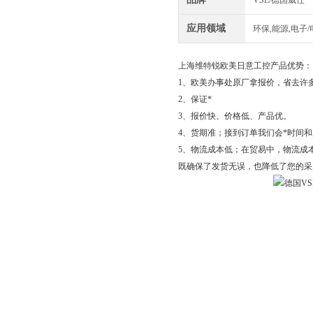
VSE/德国威仕
应用领域
环保,能源,电子/
上海维特锐欧美日意工控产品优势：
1、欧美办事处原厂拿报价，省去许
2、保证*
3、报价快、价格低、产品优。
4、货期准；接到订单我们会*时间
5、物流成本低；在贸易中，物流成
既确保了发货无误，也降低了您的采