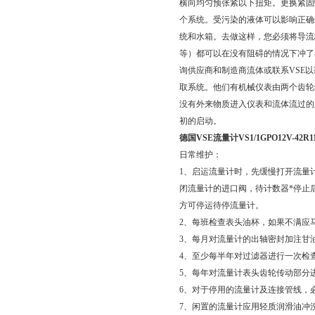
横向均匀预张紧以下扭矩。更换紧固螺
个系统。受污染的液体可以影响正确
统和水箱。去做这样，您必须将导流
等）都可以在没有阻碍的情况下冲了
询供应商和制造商流体或联系VSE以
取系统。他们有机械仪表由两个齿轮
没有外来物质进入仪表和流体流过的
初的启动。
德国VSE流量计VS1/1GPO12V-42
日常维护：
1、启运流量计时，先缓慢打开流量
闭流量计的进口阀，待计数器*停止
方可停运待停流量计。
2、每班检查表头油杯，如果不满应
3、每月对流量计的出轴密封加注甘油
4、至少每半年对过滤器进行一次检
5、每年对流量计表头齿轮传动部分
6、对于停用的流量计及连接管线，
7、闲置的流量计应用轻质润滑油冲