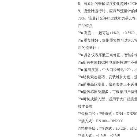
8、当原油的管输温度变化超过±5
9、流量计运行时，应调节流量计的
70%。流量计允许的过载能力是20%
产品特点
??n 高度，一般可达±1%R、±0.5%
??n 重复性好，短期重复性可达0.
用的流量计；
??n 具备仪表系数三点修正，智能
??n所有有效数据掉电后保持10年不
??n 范围度宽，中大口径可达1:20，小
??n结构紧凑轻巧，安装维护方便，
??n适用高压测量，仪表表体上不必
??n型传感器类型多，可根据用户
??n可制成插入型，适用于大口径
技术参数
??公称口径：?管道式：DN4～DN20
??插入式：DN100～DN2000
??精度等级：?管道式：±0.5级，±1.
??插入式：±1.5级、±2.5级