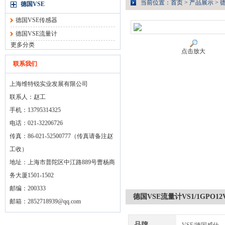
当前位置：
首页
>
产品展示
>
德
德国VSE
德国VSE传感器
德国VSE流量计
更多分类
点击放大
联系我们
上海维特锐实业发展有限公司
联系人：赵工
手机：13795314325
电话：021-32206726
传真：86-021-52500777（传真请备注赵
工收）
地址：上海市普陀区中江路889号曹杨商
务大厦1501-1502
邮编：200333
德国VSE流量计VS1/1GPO12
邮箱：
2852718939@qq.com
品牌