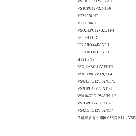
VS 10 GPO12V-32N11
VS4GPO12V32N11/6
VTR1020-HT
VTR1010-HT
VSO,1EPO12V32Q11/4
EF 0.04 LCD
EF2 ARO 64T-PNP/1
EF2 ARO 64T-PNP/1
HTS1-PNP
EFO,4 ARO 14V-PNP/1
VS0.1EP012V32Q11/4
VS0.4GPO12V-32N11/X
VS2GPO12V-32N11/X
VS0.04GPO12V-32N11/3
VS1GPO12V-32N11/4
VS0.1GPO12V-32N11/4
了解跟多有关德国VSE流量计，VS