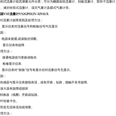
容积式流量计按其测量元件分类，可分为椭圆齿轮流量计、刮板流量计、双转子流量计
计、液封转筒式流量计、湿式气量计及膜式气量计等。
国VSE流量计VS2GPO12V-32N11/X
VSE流量计故障原因及处理方法：
1、显示仪表对流量信号和检验信号均无显示
原因：
、电源未接通,或保险丝溶断。
、 显示仪表有故障
处理方法：
、 接通电源或与更换保险丝.
、 检修显示仪表.
2、显示仪表对“校验”信号有显示但对流量信号无显示。
原因：
a. 传感器与显示仪表接线有误，或有开路，短路，接触不良等故障。
. 放大器有故障或损坏
. 转换器（线圈）开路或短路。
. 叶轮被卡住。
. 管道无流体流动或堵塞。
处理方法：