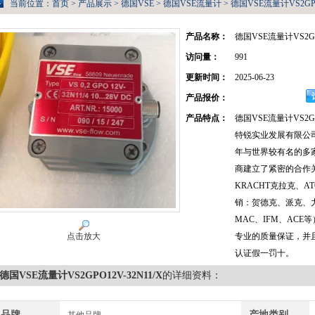
当前位置：
首页
>
产品展示
>
德国VSE
>
德国VSE流量计
> 德国VSE流量计VS2GPO
产品名称：
德国VSE流量计VS2GPO
访问量：
991
更新时间：
2025-06-23
产品报价：
产品特点：
德国VSE流量计VS2GP
特锐实业发展有限公司
年与世界较有名的多
商建立了紧密的合作
KRACHT克拉克、A
销：贺德克、派克、
MAC、IFM、AC
点击放大
专业的质量保证，并
认证假一罚十。
德国VSE流量计VS2GPO12V-32N11/X
的详细资料：
品牌
产地类别