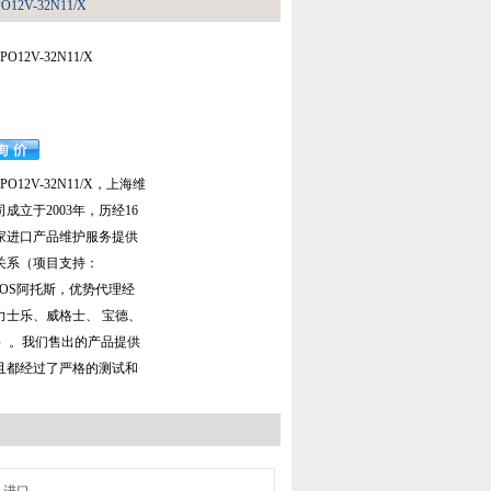
12V-32N11/X
12V-32N11/X
O12V-32N11/X，上海维
成立于2003年，历经16
家进口产品维护服务提供
关系（项目支持：
TOS阿托斯，优势代理经
力士乐、威格士、 宝德、
E等）。我们售出的产品提供
且都经过了严格的测试和