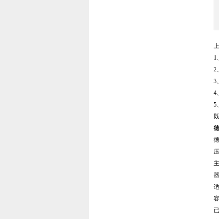
2
德
适