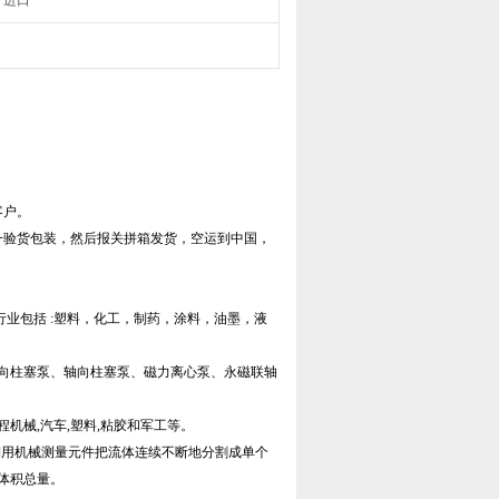
进口
客户。
一验货包装，然后报关拼箱发货，空运到中国，
行业包括 :塑料，化工，制药，涂料，油墨，液
向柱塞泵、轴向柱塞泵、磁力离心泵、永磁联轴
工程机械,汽车,塑料,粘胶和军工等。
利用机械测量元件把流体连续不断地分割成单个
体积总量。