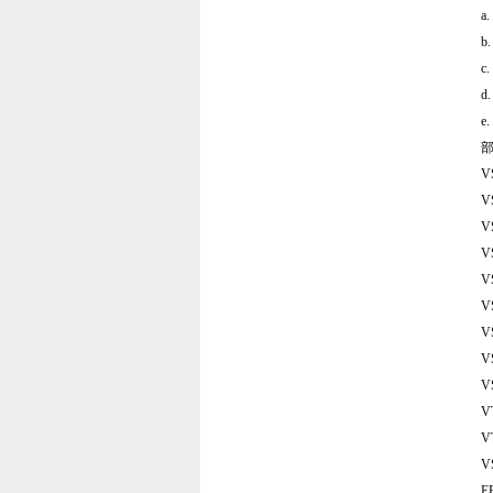
a
b
c
d
e
V
V
V
V
V
V
V
V
V
V
V
V
E