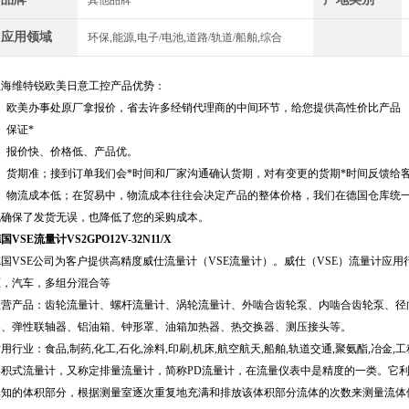
其他品牌
应用领域
环保,能源,电子/电池,道路/轨道/船舶,综合
上海维特锐欧美日意工控产品优势：
1、欧美办事处原厂拿报价，省去许多经销代理商的中间环节，给您提供高性价比产品
、保证*
3、报价快、价格低、产品优。
4、货期准；接到订单我们会*时间和厂家沟通确认货期，对有变更的货期*时间反馈给
5、物流成本低；在贸易中，物流成本往往会决定产品的整体价格，我们在德国仓库统
既确保了发货无误，也降低了您的采购成本。
国VSE流量计VS2GPO12V-32N11/X
德国VSE公司为客户提供高精度威仕流量计（VSE流量计）。威仕（VSE）流量计应用
压，汽车，多组分混合等
主营产品：齿轮流量计、螺杆流量计、涡轮流量计、外啮合齿轮泵、内啮合齿轮泵、径
器、弹性联轴器、铝油箱、钟形罩、油箱加热器、热交换器、测压接头等。
用行业：食品,制药,化工,石化,涂料,印刷,机床,航空航天,船舶,轨道交通,聚氨酯,冶金,
容积式流量计，又称定排量流量计，简称PD流量计，在流量仪表中是精度的一类。它
已知的体积部分，根据测量室逐次重复地充满和排放该体积部分流体的次数来测量流体