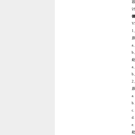
德
a
b
a
b
b
c
d
e