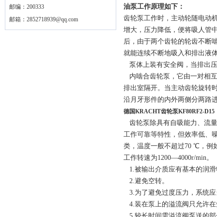
油泵工作原理如下：
邮编：200333
齿轮泵工作时，主动轮随电动
邮箱：
2852718939@qq.com
增大，压力降低，便将吸人管
后，由于两个齿轮的轮齿不断
就能连续不断地吸入和排出液
泵体上装有安全阀，当排出压
内啮合齿轮泵，它由一对相互
排出室隔开。当主动齿轮旋转
沿月牙形件的内外两侧分两路
德国KRACHT齿轮泵KF80RF2-D15
齿轮泵除具有自吸能力、流量
工作可靠等特性，但效率低、
类，温度一般不超过70 ℃，例如
工作转速为1200—4000r/min。
1.被输出介质应有基本的润
2.避免空转。
3.为了避免过度压力，系统应
4.装在泵上的溢流阀只允许
5.较长时间需溢流阀泵送的