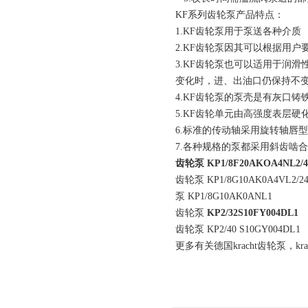
KF系列齿轮泵产品特点：
1.KF齿轮泵用于泵送各种介质
2.KF齿轮泵因其可以根据用
3.KF齿轮泵也可以适用于润滑
变化时，进、出油口仍保持不
4.KF齿轮泵的泵壳是有灰口
5.KF齿轮单元由高强度表层
6.标准的传动轴采用旋转轴唇型
7.各种规格的泵都采用斜齿啮
齿轮泵
KP1/8F20AKOA4NL2/4
齿轮泵 KP1/8G10AK0A4VL2/24
泵 KP1/8G10AK0ANL1
齿轮泵
KP2/32S10FY004DL1
齿轮泵 KP2/40 S10GY004DL1
更多有关德国kracht齿轮泵，kr