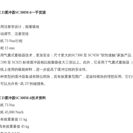
CE缓冲器SC300M-6一手货源
采用活塞管设计，能量吸收
自动调节、活塞管技
耗 73 Nm/行程
程 15 mm
用气囊式蓄能器技术，更加安全：尺寸更大的SC²300 至 SC²650 “软性接触"家族
C190 至 SC925 标准缓冲器相比能量吸收大三倍以上。此外，它采用了气囊式蓄
传统上使用的吸能材料，进一步提高了缓冲过程的安全性。
这种类型的缓冲器集成有限位档块，其有效重量范围广，是旋转模块的理想应用。它们
可以允许有~高 25°的碰撞角。
CE缓冲器SC300M-6
技术资料
耗 73 Nm
耗 45,000 Nm/h
有效重量值 11 kg
高有效重量值 45 kg