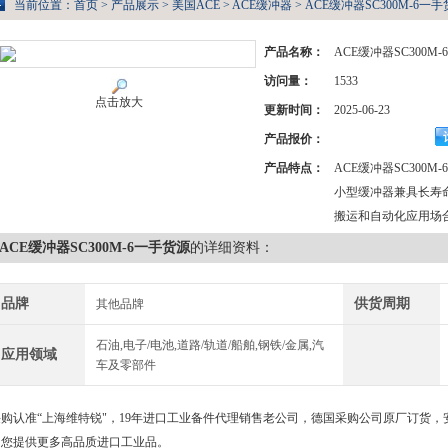
当前位置：
首页
>
产品展示
>
美国ACE
>
ACE缓冲器
> ACE缓冲器SC300M-6一
产品名称：
ACE缓冲器SC300M
访问量：
1533
点击放大
更新时间：
2025-06-23
产品报价：
产品特点：
ACE缓冲器SC300M
小型缓冲器兼具长寿
搬运和自动化应用场
ACE缓冲器SC300M-6一手货源
的详细资料：
品牌
供货周期
其他品牌
石油,电子/电池,道路/轨道/船舶,钢铁/金属,汽
应用领域
车及零部件
采购认准“上海维特锐"，19年进口工业备件代理销售老公司，德国采购公司原厂订货
为您提供更多高品质进口工业品。