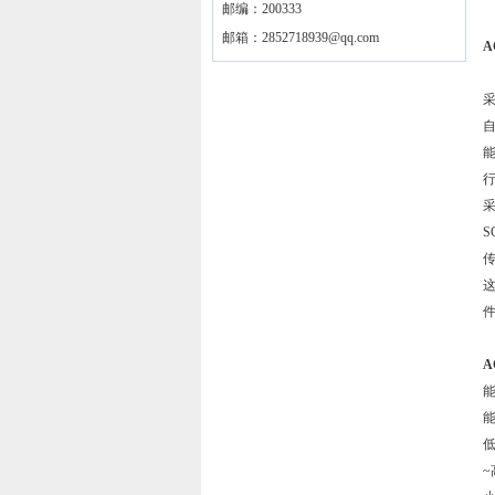
邮编：200333
邮箱：
2852718939@qq.com
A
能
行
采
S
件
A
能
能
低
~