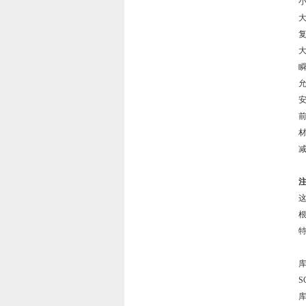
小
大
复
大
瞬
允
安
材
库
S
库