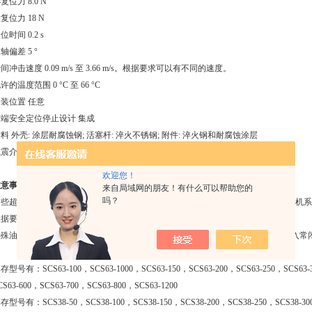
复位力 8.0 N
复位力 18 N
位时间 0.2 s
轴偏差 5 °
间冲击速度 0.09 m/s 至 3.66 m/s。根据要求可以有不同的速度。
许的温度范围 0 °C 至 66 °C
装位置 任意
前端安全定位停止设计 集成
料 外壳: 涂层耐腐蚀钢; 活塞杆: 淬火不锈钢; 附件: 淬火钢和耐腐蚀涂层
减震介质 温度稳定的液压油
欢迎您！
注意事项：
来自局域网的朋友！有什么可以帮助您的
吗？
这些超薄，高性能的安全减震器仅适用于紧急停止情况。 它们可用于龙门架和输送机
根据要求
特殊油，特殊法兰，附加防腐蚀等。集成杆传感器，用于指示活塞杆的*伸展。 键入常闭
存型号有：SCS63-100，SCS63-1000，SCS63-150，SCS63-200，SCS63-250，SCS63-3
CS63-600，SCS63-700，SCS63-800，SCS63-1200
存型号有：SCS38-50，SCS38-100，SCS38-150，SCS38-200，SCS38-250，SCS38-300