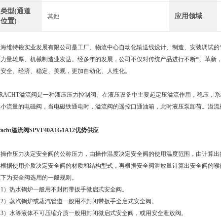
类型(通道
应用领域
其他
位置)
上海维特锐实业发展有限公司是工厂、物流中心自动化输送线设计、制造、安装调试的
研力量雄厚、机械制造业发达。经多年的发展，公司不仅对传统产品进行不断*、革新
更安全、经济、稳定、美观，更加自动化、人性化。
KRACHT溢流阀是一种液压压力控制阀。在液压设备中主要起定压溢流作用，稳压，
溢小流量的电磁阀，当电磁铁通电时，溢流阀的遥控口通油箱，此时液压泵卸荷。溢流
racht溢流阀SPVF40A1G1A12优势供应
由操作压力决定安全阀的公称压力，由操作温度决定安全阀的使用温度范围，由计算出
再根据使用介质决定安全阀的材质和结构型式，再根据安全阀泄放量计算出安全阀的喉
以下为安全阀选用的一般规则。
（1）热水锅炉一般用不封闭带扳手微启式安全阀。
（2）蒸汽锅炉或蒸汽管道一般用不封闭带扳手全启式安全阀。
（3）水等液体不可压缩介质一般用封闭微启式安全阀，或用安全泄放阀。