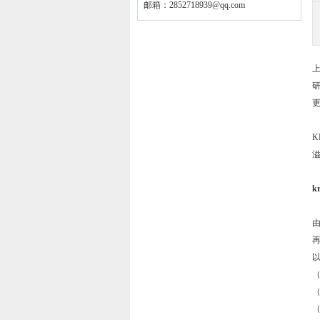
邮箱：
2852718939@qq.com
k