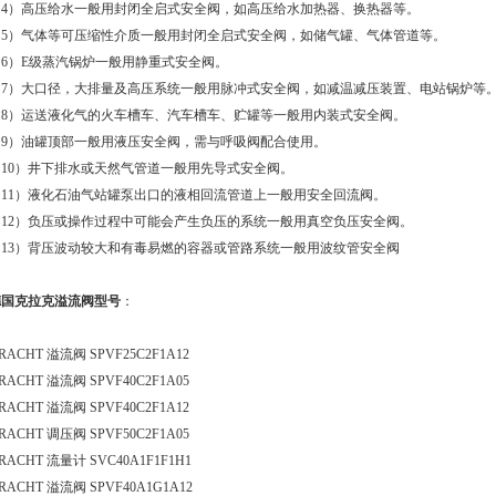
（4）高压给水一般用封闭全启式安全阀，如高压给水加热器、换热器等。
（5）气体等可压缩性介质一般用封闭全启式安全阀，如储气罐、气体管道等。
（6）E级蒸汽锅炉一般用静重式安全阀。
（7）大口径，大排量及高压系统一般用脉冲式安全阀，如减温减压装置、电站锅炉等
（8）运送液化气的火车槽车、汽车槽车、贮罐等一般用内装式安全阀。
（9）油罐顶部一般用液压安全阀，需与呼吸阀配合使用。
（10）井下排水或天然气管道一般用先导式安全阀。
（11）液化石油气站罐泵出口的液相回流管道上一般用安全回流阀。
（12）负压或操作过程中可能会产生负压的系统一般用真空负压安全阀。
（13）背压波动较大和有毒易燃的容器或管路系统一般用波纹管安全阀
德国克拉克溢流阀型号
：
RACHT 溢流阀 SPVF25C2F1A12
RACHT 溢流阀 SPVF40C2F1A05
RACHT 溢流阀 SPVF40C2F1A12
RACHT 调压阀 SPVF50C2F1A05
RACHT 流量计 SVC40A1F1F1H1
RACHT 溢流阀 SPVF40A1G1A12