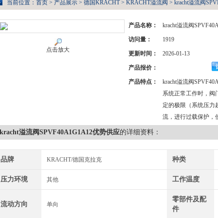
当前位置：
首页
>
产品展示
>
德国KRACHT
>
KRACHT溢流阀
> kracht溢流阀SP
产品名称：
kracht溢流阀SPVF4
访问量：
1919
点击放大
更新时间：
2026-01-13
产品报价：
产品特点：
kracht溢流阀SPVF4
系统正常工作时，阀
定的极限（系统压力
流，进行过载保护，
kracht溢流阀SPVF40A1G1A12优势供应
的详细资料：
品牌
种类
KRACHT/德国克拉克
压力环境
工作温度
其他
零部件及配
流动方向
单向
件