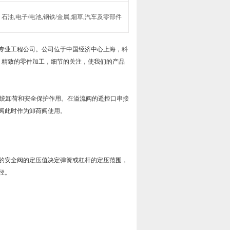
石油,电子/电池,钢铁/金属,烟草,汽车及零部件
专业工程公司。公司位于中国经济中心上海，科
，精致的零件加工，细节的关注，使我们的产品
系统卸荷和安全保护作用。在溢流阀的遥控口串接
阀此时作为卸荷阀使用。
的安全阀的定压值决定弹簧或杠杆的定压范围，
径。