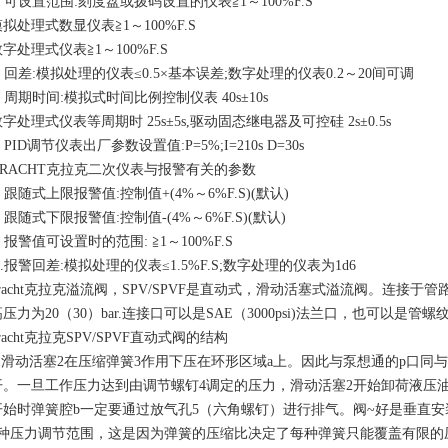
. 可设置范围:刻度盘或拨码设置的仪表≧1～100%F.S
拟处理式数显仪表≧1～100%F.S
字处理式仪表≧1～100%F.S
. 回差:模拟处理的仪表≤0.5×基本误差;数字处理的仪表0.2～20间可调
. 周期时间:模拟式时间比例控制仪表 40s±10s
字处理式仪表等周期时 25s±5s,驱动固态继电器及可控硅 2s±0.5s
. PID调节仪表出厂参数设置值:P=5%;I=210s D=30s
KRACHT克拉克二次仪表与报警有关的参数
. 跟随式上限报警值:控制值+(4%～6%F.S)(默认)
. 跟随式下限报警值:控制值-(4%～6%F.S)(默认)
. 报警值可设置时的范围: ≧1～100%F.S
 .报警回差:模拟处理的仪表≤1.5%F.S;数字处理的仪表为1d6
kracht克拉克溢流阀，SPV/SPVF是直动式，滑动活塞式溢流阀。连接
压力为20（30）bar.连接口可以是SAE（3000psi)法兰口，也可以是管螺
racht克拉克SPV/SPVF直动式阀的结构
滑动活塞2在压缩弹簧3作用下压在环形区域a上。因此与泵想通的p口同与
开。一旦工作压力达到由调节螺钉4调定的压力，滑动活塞2开始卸荷液压油
开始时弹簧腔b一定要通过放气孔5（六角螺钉）进行排气。阀~好是垂直
4种压力调节范围，这是因为弹簧的压缩比决定了每种弹簧只能覆盖有限的