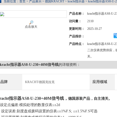
当前位置：
首页
>
产品展示
>
德国KRACHT
>
kracht指示器
> kracht指示器AS8-U
产品名称：
kracht指示器AS8-U-
访问量：
2110
点击放大
更新时间：
2025-10-27
产品报价：
产品特点：
kracht指示器AS8-
二次仪表优势供应，
关。
kracht指示器AS8-U-230+40M信号线
的详细资料：
品牌
应用领域
KRACHT/德国克拉克
racht指示器AS8-U-230+40M信号线
，
德国原装产品，自主清关。
1.设定点偏差:模拟处理的数显仪表≤±2d
. 设定误差:刻度盘或拨码设置的仪表≤±1%F.S; ≤±1.5%F.S可选