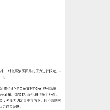
于管路中，对低压液压回路的压力进行限定。~
纹口。
油箱相通的R口被直径D处的密封隔离
至油箱。弹簧腔b由孔c进行压力补偿。
安装，使压力调定量垂直向下。该溢流阀有
压力调节范围。