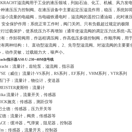
KRACHT溢流阀用于工业的液压领域，列如石油、化工、机械、风力发电
一种液压压力控制阀。在液压设备中主要起定压溢流作用，稳压，系统卸
接溢小流量的电磁阀，当电磁铁通电时，溢流阀的遥控口通油箱，此时液
安全保护作用：系统正常工作时，阀门关闭。只有负载超过规定的极限（
进行过载保护，使系统压力不再增加（通常使溢流阀的调定压力比系统~高工
般有：作卸荷阀用，作远程调压阀，作高低压多级控制阀，作顺序阀，用
般有两种结构：1、直动型溢流阀 。2、先导型溢流阀。对溢流阀的主要
小，动作灵敏，过载能力大，噪声小。
racht指示器AS8-U-230+40M信号线
kracht：流量计，齿轮泵，溢流阀，指示器
VSE（威仕）流量计-VS系列，RS系列，EF系列，VHM系列，VTR系列
西门子：流量计，物位计，变送器
MEISTER麦斯特：流量计
Sika:流量计，流量开关，传感器
SICK施克：传感器，测距仪等
巴士德：传感器，压力开关等
宝德：流量计，阀类，传感器等
ACE：缓冲器，气弹簧，阻尼器，控制器
ifm：传感器，流量开关，控制器