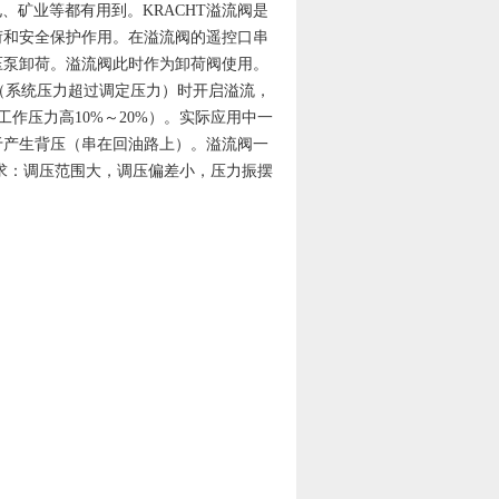
、矿业等都有用到。KRACHT溢流阀是
荷和安全保护作用。在溢流阀的遥控口串
压泵卸荷。溢流阀此时作为卸荷阀使用。
系统压力超过调定压力）时开启溢流，
作压力高10%～20%）。实际应用中一
于产生背压（串在回油路上）。溢流阀一
要求：调压范围大，调压偏差小，压力振摆