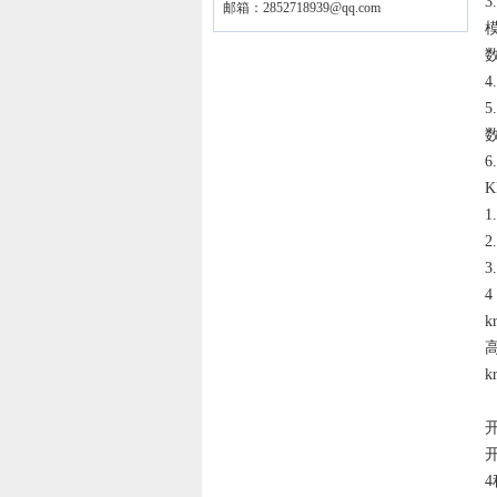
3
邮箱：
2852718939@qq.com
模
数
4
5
数
6
1
2
3
4
高
k