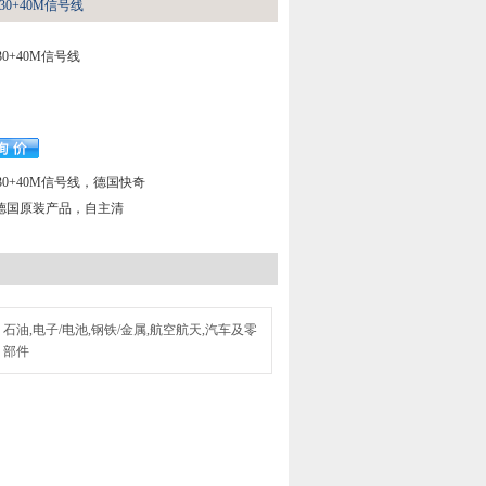
-230+40M信号线
230+40M信号线
U-230+40M信号线，德国快奇
德国原装产品，自主清
石油,电子/电池,钢铁/金属,航空航天,汽车及零
部件