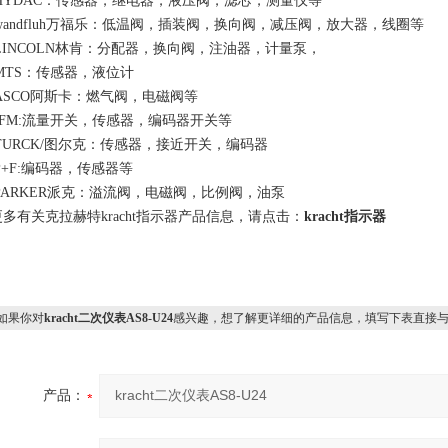
HYDAC：传感器，继电器，液压阀，滤芯，测量仪等
wandfluh万福乐：低温阀，插装阀，换向阀，减压阀，放大器，线圈等
LINCOLN林肯：分配器，换向阀，注油器，计量泵，
MTS：传感器，液位计
ASCO阿斯卡：燃气阀，电磁阀等
IFM:流量开关，传感器，编码器开关等
TURCK/图尔克：传感器，接近开关，编码器
P+F:编码器，传感器等
PARKER派克：溢流阀，电磁阀，比例阀，油泵
更多有关克拉赫特kracht指示器产品信息，请点击：
kracht指示器
果你对
kracht二次仪表AS8-U24
感兴趣，想了解更详细的产品信息，填写下表直接
产品：