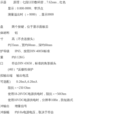
示器 原理：七段LED数码管，7.62mm，红色
示：0.000-9999、带浮点
测量溢出时（＞9999），显示9999
键盘 两个按键，位于显示面板后
壳体材料 铝
尺寸 高（不含连接头）
约35mm，宽约60mm，深约60mm
护等级 IP65、按照DIN 40050标准
量 约0.12KG
口 符合DIN 43650，标准的角形插头
(4针）*反极性保护
模拟输出端 输出电流
可选配） 0-20mA,4-20mA
阻抗＜=250 Ohm
用18-28VDC电源供电时，阻抗＜=50Ohm
使用10VDC电源供电时，分辨率10Bit，防短路式
脉冲输出 增量信号
脉冲振幅 约0.8x电源电压，取决于符合