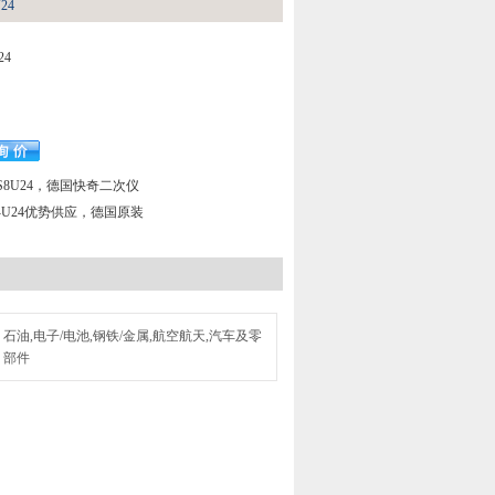
24
24
AS8U24，德国快奇二次仪
S8-U24优势供应，德国原装
石油,电子/电池,钢铁/金属,航空航天,汽车及零
部件