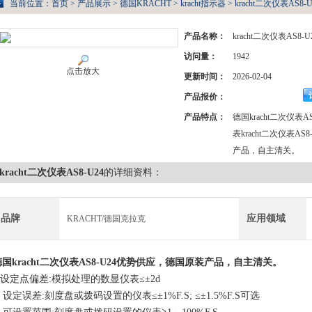
当前位置：
首页
>
产品展示
>
德国KRACHT
>
kracht指示器
> kracht二次仪表AS8-U
产品名称：
kracht二次仪表AS8-U
访问量：
1942
点击放大
更新时间：
2026-02-04
产品报价：
产品特点：
德国kracht二次仪表
表kracht二次仪表A
产品，自主清关。
kracht二次仪表AS8-U24
的详细资料：
品牌
应用领域
KRACHT/德国克拉克
德国
kracht二次仪表AS8-U24
优势供应，德国原装产品，自主清关。
1.设定点偏差:模拟处理的数显仪表≤±2d
. 设定误差:刻度盘或拨码设置的仪表≤±1%F.S; ≤±1.5%F.S可选