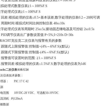
. 可设置范围:刻度盘或拨码设置的仪表≧1～100%F.S
拟处理式数显仪表≧1～100%F.S
字处理式仪表≧1～100%F.S
. 回差:模拟处理的仪表≤0.5×基本误差;数字处理的仪表0.2～20间可调
. 周期时间:模拟式时间比例控制仪表 40s±10s
字处理式仪表等周期时 25s±5s,驱动固态继电器及可控硅 2s±0.5s
. PID调节仪表出厂参数设置值:P=5%;I=210s D=30s
KRACHT克拉克二次仪表与报警有关的参数
. 跟随式上限报警值:控制值+(4%～6%F.S)(默认)
. 跟随式下限报警值:控制值-(4%～6%F.S)(默认)
. 报警值可设置时的范围: ≧1～100%F.S
 .报警回差:模拟处理的仪表≤1.5%F.S;数字处理的仪表为1d6
racht二次仪表AS8-U24
二次仪表技术参数：
理器： PIC 17 C 42
电源
电范围 18VDC-28 VDC、可选配10-19VDC
流消耗 约120mA
一般数据