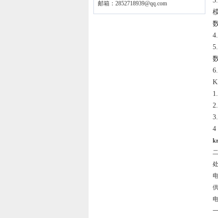
3
邮箱：
2852718939@qq.com
模
数
4
5
数
6
1
2
3
4
k
处
供
电