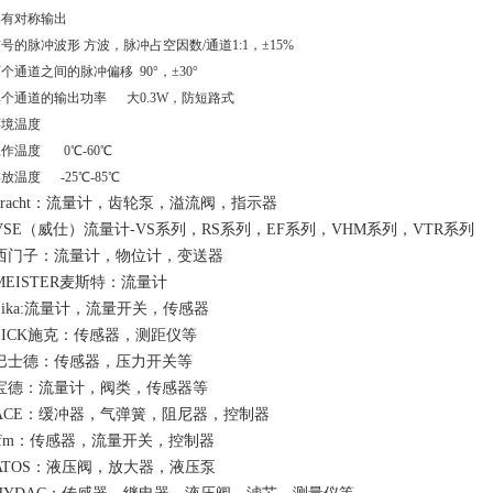
具有对称输出
号的脉冲波形 方波，脉冲占空因数/通道1:1，±15%
个通道之间的脉冲偏移 90°，±30°
单个通道的输出功率 大0.3W，防短路式
环境温度
作温度 0℃-60℃
放温度 -25℃-85℃
kracht：流量计，齿轮泵，溢流阀，指示器
VSE（威仕）流量计-VS系列，RS系列，EF系列，VHM系列，VTR系列
西门子：流量计，物位计，变送器
MEISTER麦斯特：流量计
Sika:流量计，流量开关，传感器
SICK施克：传感器，测距仪等
巴士德：传感器，压力开关等
宝德：流量计，阀类，传感器等
ACE：缓冲器，气弹簧，阻尼器，控制器
ifm：传感器，流量开关，控制器
ATOS：液压阀，放大器，液压泵