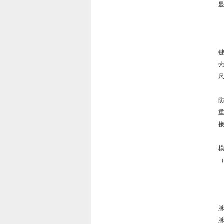
显
显
防
重
接
（
使