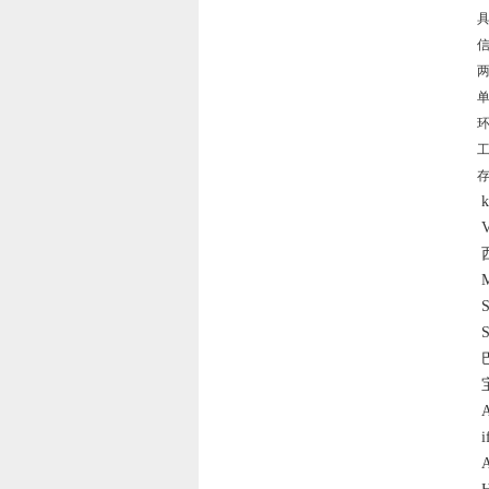
信
两
工
存