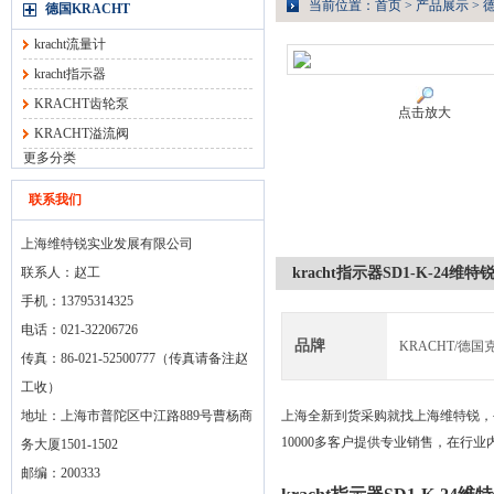
当前位置：
首页
>
产品展示
>
德
德国KRACHT
kracht流量计
kracht指示器
KRACHT齿轮泵
点击放大
KRACHT溢流阀
更多分类
联系我们
上海维特锐实业发展有限公司
联系人：赵工
kracht指示器SD1-K-24维
手机：13795314325
电话：021-32206726
品牌
KRACHT/德国
传真：86-021-52500777（传真请备注赵
工收）
地址：上海市普陀区中江路889号曹杨商
上海全新到货采购就找上海维特锐，
10000多客户提供专业销售，在行
务大厦1501-1502
邮编：200333