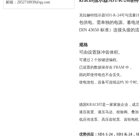
kracht指示器SD1-K-24
邮箱：
2852718939@qq.com
克拉赫特指示器SD1-K-24可与流量
包供电。需单独的电源。蓄电池
DIN 43650 标准）连接头接
规格
可由设置脉冲齿体积。
可通过 2 个按键进编程。
已设置的数据保存在 FRAM 中，
因此即使停电也不会丢失。
使电池包，设备可连续运约 30 个时
德国KRACHT是一家家族企业，成立
液压装置、液压马达、校验阀、叠加
低压传送泵、高压齿轮泵、齿轮电机。其产品全部
优势供应：SD1-1-24，SD1-K-24，SD