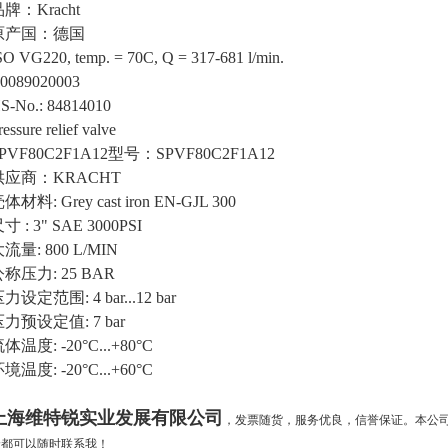
牌：Kracht
原产国：德国
SO VG220, temp. = 70C, Q = 317-681 l/min.
.0089020003
S-No.: 84814010
ressure relief valve
PVF80C2F1A12型号：SPVF80C2F1A12
供应商：KRACHT
体材料: Grey cast iron EN-GJL 300
寸 : 3" SAE 3000PSI
流量: 800 L/MIN
称压力: 25 BAR
力设定范围: 4 bar...12 bar
力预设定值: 7 bar
体温度: -20°C...+80°C
境温度: -20°C...+60°C
上海维特锐实业发展有限公司
，发票随货，服务优良，信誉保证。本公
价都可以随时联系我！