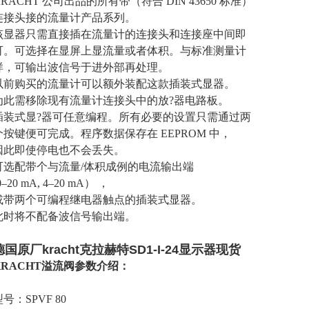
KRACHT 公司出品的所有带（符合 DIN 43650 标准）
连接头接的流量计产品系列。
该显器只需直接插在流量计的连接头和连接座中间即
可。可选择在显屏上显流量或者体积。与标准测量计
样，可输出波信号于进外部再处理。
以前购买的流量计可以额外装配这款插装式显器。
为此需移除现有流量计连接头中的放?器电路板。
插装式显?器可任意编程。所有必要的设置只需通过两
个按键便可完成。程序数据保存在 EEPROM 中，
因此即使停电也不会丢失。
可选配带个与流量/体积成例的电流输出端
0–20 mA, 4–20 mA） ，
或带两个可编程继电器触点的插装式显器。
此时将不配备波信号输出端。
德国原厂kracht克拉赫特SD1-I-24显示器现货
KRACHT溢流阀参数介绍：
号：SPVF 80