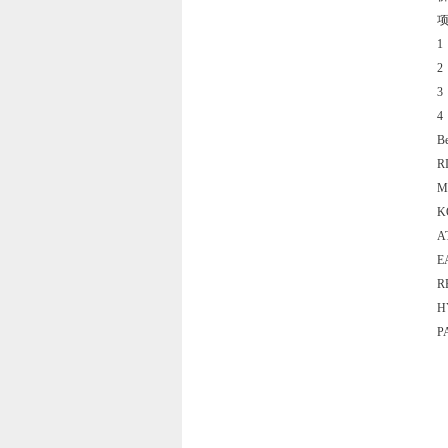
1
2
3
B
R
M
K
A
E
R
P