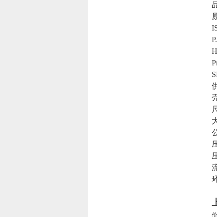
品
I
P
H
P
S
壳
尺
大
公
压
压
流
环