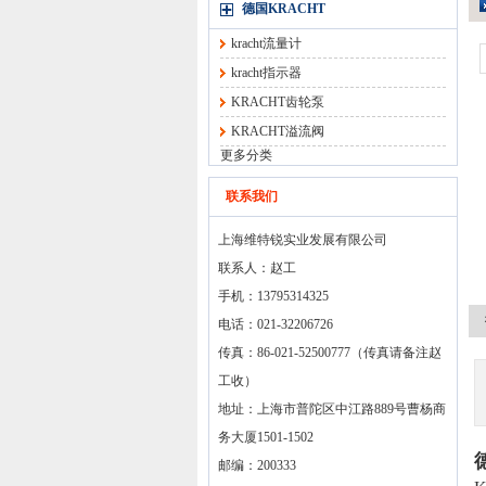
德国KRACHT
kracht流量计
kracht指示器
KRACHT齿轮泵
KRACHT溢流阀
更多分类
联系我们
上海维特锐实业发展有限公司
联系人：赵工
手机：13795314325
电话：021-32206726
传真：86-021-52500777（传真请备注赵
工收）
地址：上海市普陀区中江路889号曹杨商
务大厦1501-1502
邮编：200333