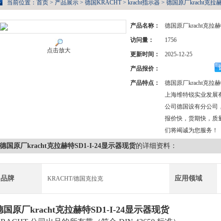
当前位置：
首页
>
产品展示
>
德国KRACHT
>
kracht指示器
> 德国原厂kracht克拉
产品名称：
德国原厂kracht克拉赫
访问量：
1756
点击放大
更新时间：
2025-12-25
产品报价：
产品特点：
德国原厂kracht克拉赫
上海维特锐实业发展
公司德国设有分公司
报价快，货期快，质
们将竭诚为您服务！
德国原厂kracht克拉赫特SD1-I-24显示器现货
的详细资料：
品牌
应用领域
KRACHT/德国克拉克
德国原厂kracht克拉赫特SD1-I-24显示器现货