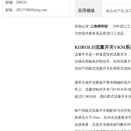
邮编：200333
邮箱：
2852718939@qq.com
应用领域
食品/农产品,化工
采购认准“
上海维特锐
"，19年进
为您提供更多高品质进口工业品。
KOBOLD流量开关VKM
流量开关是一种速度型的流量开关，
位移从而触发控制信号。
目前流量开
但由于挡板式流量开关长期受水流的
通常在保护流量值不要求精确的地方
常少。流量控制开关专门针对水环/
超过0.5米水柱，相比靶式流量开关
每个挡板式流量开关都配有与水环热
的承压大于25bar，在对水流量要
反馈来看，压差开关能有效判断水环