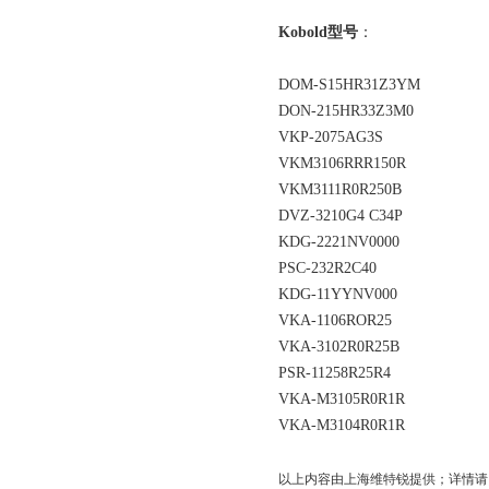
Kobold型号
：
DOM-S15HR31Z3YM
DON-215HR33Z3M0
VKP-2075AG3S
VKM3106RRR150R
VKM3111R0R250B
DVZ-3210G4 C34P
KDG-2221NV0000
PSC-232R2C40
KDG-11YYNV000
VKA-1106ROR25
VKA-3102R0R25B
PSR-11258R25R4
VKA-M3105R0R1R
VKA-M3104R0R1R
以上内容由上海维特锐提供；详情请