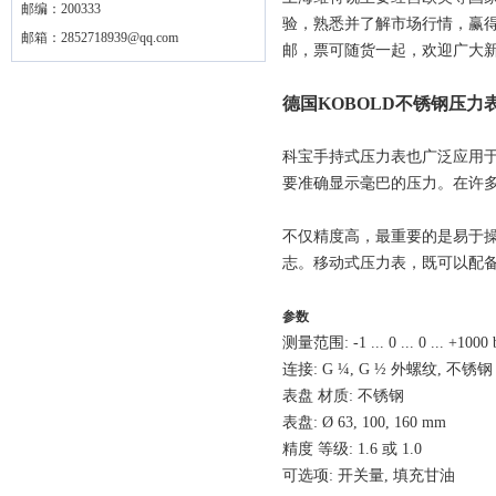
邮编：200333
验，熟悉并了解市场行情，赢得
邮箱：
2852718939@qq.com
邮，票可随货一起，欢迎广大新
德国KOBOLD不锈钢压力
科宝手持式压力表也广泛应用
要准确显示毫巴的压力。在许
不仅精度高，最重要的是易于
志。移动式压力表，既可以配
参数
测量范围: -1 ... 0 ... 0 ... +1000 
连接: G ¼, G ½ 外螺纹, 不锈钢
表盘 材质: 不锈钢
表盘: Ø 63, 100, 160 mm
精度 等级: 1.6 或 1.0
可选项: 开关量, 填充甘油