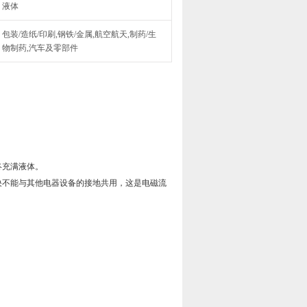
液体
包装/造纸/印刷,钢铁/金属,航空航天,制药/生
物制药,汽车及零部件
终充满液体。
决不能与其他电器设备的接地共用，这是电磁流