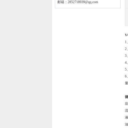
邮箱：
2852718939@qq.com
V
4
德