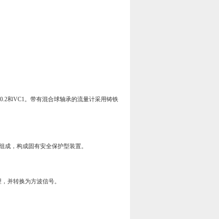
C0.2和VC1。带有混合球轴承的流量计采用铸铁
)组成，构成固有安全保护型装置。
理，并转换为方波信号。