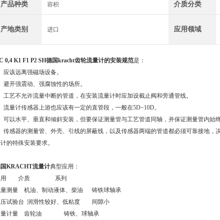
产品种类
介质分类
容积
产地类别
应用领域
进口
C 0,4 K1 F1 P2 SH德国kracht齿轮流量计
的安装规范
是：
1、应该远离强磁场设备。
2、避开强震动、强腐蚀性的场所。
3、工艺不允许流量中断的管道，在安装流量计时应加设截止阀和旁通管线。
、流量计传感器上游也应该有一定的直管段，一般在5D~10D。
5、可以水平、垂直和倾斜安装，但要保证测量管与工艺管道同轴，并保证测量管内始
6、传感器的测量管、外壳、引线的屏蔽线，以及传感器两端的管道都必须可靠接地，
量计的特殊安装要求。
国KRACHT流量计
典型应用：
应用 介质 系列
流量测量 机油、制动液体、柴油 铸铁球轴承
液压试验台 润滑性较好、低粘度 间隙小
油量计量 齿轮油 铸铁、球轴承