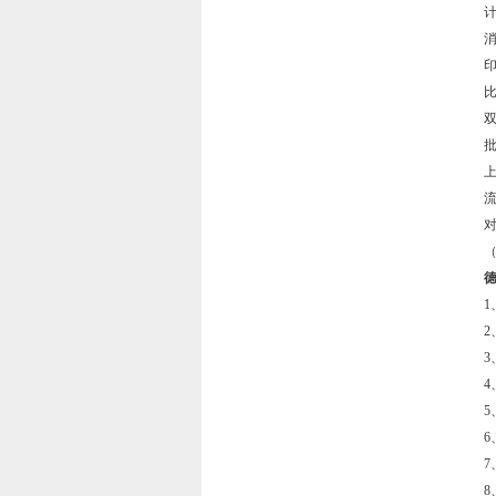
对
（
德
4