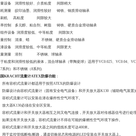
计量设备 润滑性较好、介质粘度 间隙稍大
消耗测量 皎印油墨、润滑性较好 铸铁、铜质滑动轴承
印刷机 高粘度 间隙较大
比率控制 多元醇、粘合剂、树脂 铸铁、硬质合金滑动轴承
双组件设备 润滑度较低、中等粘度 间隙加大
批量控制 清漆、蜡 不锈钢、硬质合金滑动轴承
上漆设备 润滑度较低、中等粘度 间隙更大
流量测量 溶剂 不锈钢、球轴承
于粘度和润滑性较低的液体，混合球轴承（带陶瓷球）适用于VC0.025、VC0.04、V
7系列）和不锈钢（8系列).
国KRACHT流量计
ATEX防爆功能
：
1、所有容积式流量计都适用于按照ATEX的防爆设计
2、防爆设计由容积式流量计（固有安全电气设备）和开关放大器K130（辅助电气装置
3、容积式流量计可以安装在潜在爆炸性空气环境下。
、放大器K130必须在安全区安装。
5、容积式流量计和开关放大器相互之间又电气连接，开关放大器对传感器信号进行处
6、如果没有开关放大器，容积式流量计不得在可能的爆燃性空气环境下操作。
7、容积式流量计和开关放大器之间的缆线长度可达400米。
8、用于监控管线断电/断路，通道切换状态和电源的LED安装在开关放大器上。