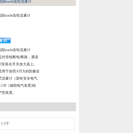
 SH德国kracht齿轮流量计
SH德国kracht齿轮流量计
SH德国kracht齿轮流量计
监控管线断电/断路，通道
D安装在开关放大器上。
用于按照ATEX的防爆设
式流量计（固有安全电气
130（辅助电气装置)组
护型装置。
1-5千