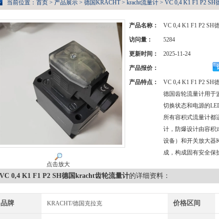
当前位置：
首页
>
产品展示
>
德国KRACHT
>
kracht流量计
> VC 0,4 K1 F1 P2
产品名称：
VC 0,4 K1 F1 P2 
访问量：
5284
更新时间：
2025-11-24
产品报价：
产品特点：
VC 0,4 K1 F1 P2 
德国齿轮流量计用于
切换状态和电源的LE
所有容积式流量计都适
计，防爆设计由容积
设备）和开关放大器K
成，构成固有安全保
点击放大
VC 0,4 K1 F1 P2 SH德国kracht齿轮流量计
的详细资料：
品牌
价格区间
KRACHT/德国克拉克