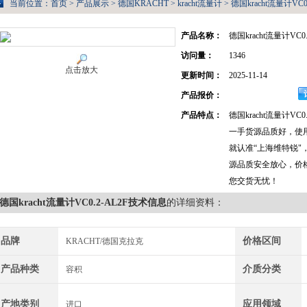
当前位置：
首页
>
产品展示
>
德国KRACHT
>
kracht流量计
> 德国kracht流量计VC
产品名称：
德国kracht流量计VC0
访问量：
1346
点击放大
更新时间：
2025-11-14
产品报价：
产品特点：
德国kracht流量计VC0
一手货源品质好，使
就认准“上海维特锐"
源品质安全放心，价
您交货无忧！
德国kracht流量计VC0.2-AL2F技术信息
的详细资料：
品牌
价格区间
KRACHT/德国克拉克
产品种类
介质分类
容积
产地类别
应用领域
进口