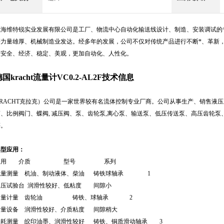
上海维特锐实业发展有限公司是工厂、物流中心自动化输送线设计、制造、安装调试的
研力量雄厚、机械制造业发达。经多年的发展，公司不仅对传统产品进行不断*、革新
更安全、经济、稳定、美观，更加自动化、人性化。
德国kracht流量计VC0.2-AL2F技术信息
KRACHT克拉克）公司是一家世界较有名流体控制专业厂商。公司从事生产、销售液
筒、比例阀门、蝶阀, 减压阀、泵、齿轮泵,离心泵、输送泵、低压传送泵、高压齿轮泵
等。
典型应用：
应用 介质 型号 系列
流量测量 机油、制动液体、柴油 铸铁球轴承 1
液压试验台 润滑性较好、低粘度 间隙小
油量计量 齿轮油 铸铁、球轴承 2
计量设备 润滑性较好、介质粘度 间隙稍大
消耗测量 皎印油墨、润滑性较好 铸铁、铜质滑动轴承 3