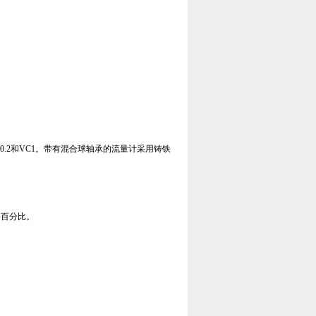
C0.2和VC1。带有混合球轴承的流量计采用铸铁
移百分比。