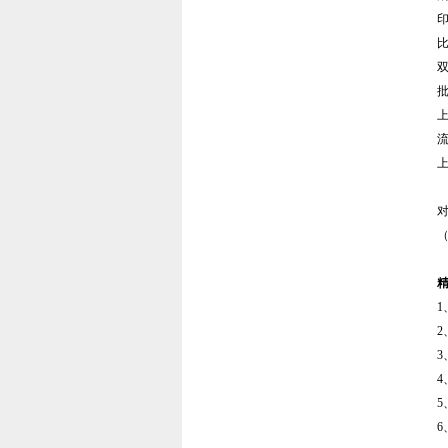
对
（
2
3
6