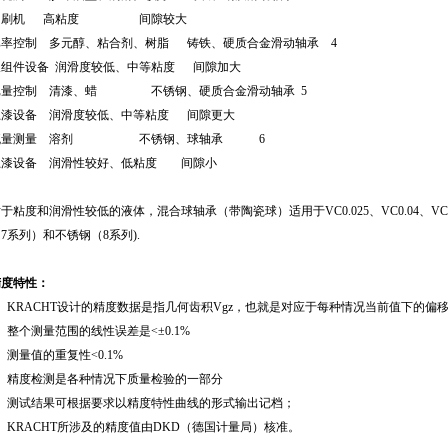
印刷机 高粘度 间隙较大
比率控制 多元醇、粘合剂、树脂 铸铁、硬质合金滑动轴承 4
双组件设备 润滑度较低、中等粘度 间隙加大
批量控制 清漆、蜡 不锈钢、硬质合金滑动轴承 5
上漆设备 润滑度较低、中等粘度 间隙更大
流量测量 溶剂 不锈钢、球轴承 6
上漆设备 润滑性较好、低粘度 间隙小
于粘度和润滑性较低的液体，混合球轴承（带陶瓷球）适用于VC0.025、VC0.04、V
7系列）和不锈钢（8系列).
精度特性：
1、KRACHT设计的精度数据是指几何齿积Vgz，也就是对应于每种情况当前值下的偏
、整个测量范围的线性误差是<±0.1%
、测量值的重复性<0.1%
4、精度检测是各种情况下质量检验的一部分
5、测试结果可根据要求以精度特性曲线的形式输出记档；
、KRACHT所涉及的精度值由DKD（德国计量局）核准。