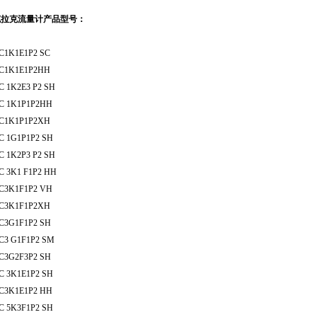
克拉克流量计产品型号：
C1K1E1P2 SC
C1K1E1P2HH
C 1K2E3 P2 SH
C 1K1P1P2HH
C1K1P1P2XH
C 1G1P1P2 SH
C 1K2P3 P2 SH
C 3K1 F1P2 HH
C3K1F1P2 VH
C3K1F1P2XH
C3G1F1P2 SH
C3 G1F1P2 SM
C3G2F3P2 SH
C 3K1E1P2 SH
C3K1E1P2 HH
C 5K3F1P2 SH