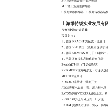
新HE型传感器基于霍尔效应
MTS轻工业用途传感器
C系列位移传感器，C系列传感器结
上海维特锐实业发展有
价都可以随时联系我！
项目支持：
1，德国 KRACHT 克拉克（流
2，德国 VSE 威仕 （流量计提供
3，德国 SIEMENS 西门子：
4，另外还有很多品牌也很有优势：
Beinlich百利泵（可提供选型）
RICKMEIER瑞克梅尔泵（可提供选
MEISTER流量计
KOBOLD流量计、温度开关
ATOS液压电磁阀、泵、压力继电器
EATON伊顿/VICKERS威格士泵、阀
REXRTOH力士乐液压阀、叶片泵
HYDAC贺德克过滤器、滤芯、传感