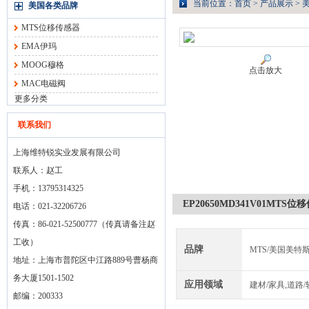
当前位置：
首页
>
产品展示
>
美国各类品牌
MTS位移传感器
EMA伊玛
MOOG穆格
点击放大
MAC电磁阀
更多分类
联系我们
上海维特锐实业发展有限公司
联系人：赵工
手机：13795314325
EP20650MD341V01MT
电话：021-32206726
传真：86-021-52500777（传真请备注赵
工收）
品牌
MTS/美国美特
地址：上海市普陀区中江路889号曹杨商
务大厦1501-1502
应用领域
建材/家具,道路
邮编：200333