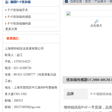
当前位置：
首页
>
产品展示
>
德国P+F倍加福
P+F倍加福开关
P+F倍加福传感器
P+F倍加福编码器
点击放大
更多分类
联系我们
上海维特锐实业发展有限公司
联系人：赵工
手机：13795314325
电话：021-32206726
传真：86-021-52500777（传真请备注赵
倍加福传感器UC2000-60GM
工收）
地址：上海市普陀区中江路889号曹杨商
品牌
务大厦1501-1502
P+F/德国倍加福
邮编：200333
邮箱：
2852718939@qq.com
维特锐供应P+F一手货源，品