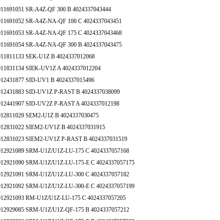
011691051 SR-A4Z-QF 300 B 4024337043444
011691052 SR-A4Z-NA-QF 100 C 4024337043451
011691053 SR-A4Z-NA-QF 175 C 4024337043468
011691054 SR-A4Z-NA-QF 300 B 4024337043475
011811133 SEK-U1Z B 4024337012068
011831134 SIEK-UV1Z A 4024337012204
012431877 SID-UV1 B 4024337015496
012431883 SID-UV1Z P-RAST B 4024337038099
012441907 SID-UV2Z P-RAST A 4024337012198
012811029 SEM2-U1Z B 4024337030475
012831022 SIEM2-UV1Z B 4024337031915
012831023 SIEM2-UV1Z P-RAST B 4024337031519
012921089 SRM-U1Z/U1Z-LU-175 C 4024337057168
012921090 SRM-U1Z/U1Z-LU-175-E C 4024337057175
012921091 SRM-U1Z/U1Z-LU-300 C 4024337057182
012921092 SRM-U1Z/U1Z-LU-300-E C 4024337057199
012921093 RM-U1Z/U1Z-LU-175 C 4024337057205
012929085 SRM-U1Z/U1Z-QF-175 B 4024337057212