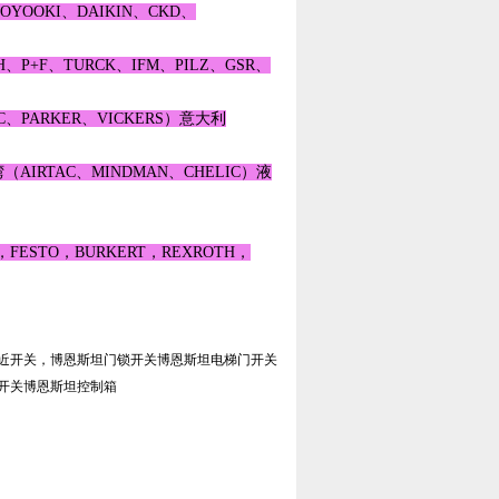
OKI、DAIKIN、CKD、
、P+F、TURCK、IFM、PILZ、GSR、
C、PARKER、VICKERS）意大利
湾（AIRTAC、MINDMAN、CHELIC）液
STO，BURKERT，REXROTH，
近开关，博恩斯坦门锁开关博恩斯坦电梯门开关
开关博恩斯坦控制箱