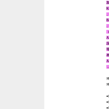
K
、
B
、
（
A
A
，
●
●
●