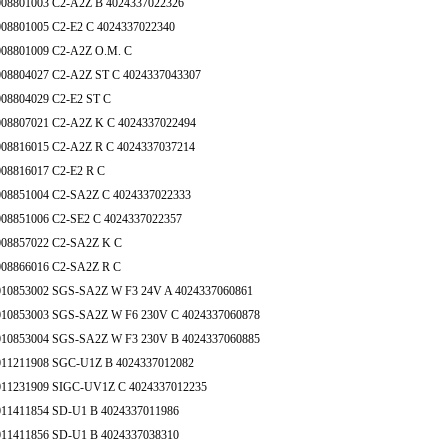
008801003 C2-A2Z B 4024337022326
008801005 C2-E2 C 4024337022340
008801009 C2-A2Z O.M. C
008804027 C2-A2Z ST C 4024337043307
008804029 C2-E2 ST C
008807021 C2-A2Z K C 4024337022494
008816015 C2-A2Z R C 4024337037214
008816017 C2-E2 R C
008851004 C2-SA2Z C 4024337022333
008851006 C2-SE2 C 4024337022357
008857022 C2-SA2Z K C
008866016 C2-SA2Z R C
010853002 SGS-SA2Z W F3 24V A 4024337060861
010853003 SGS-SA2Z W F6 230V C 4024337060878
010853004 SGS-SA2Z W F3 230V B 4024337060885
011211908 SGC-U1Z B 4024337012082
011231909 SIGC-UV1Z C 4024337012235
011411854 SD-U1 B 4024337011986
011411856 SD-U1 B 4024337038310