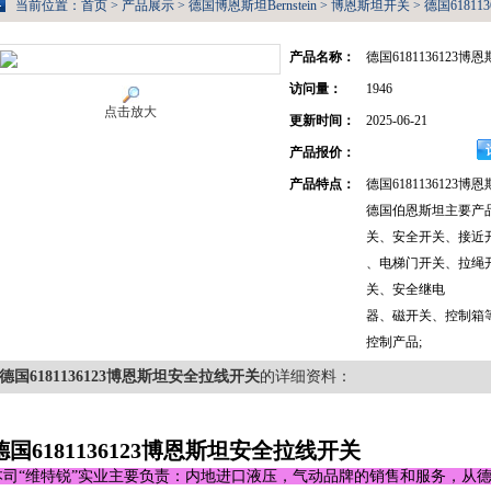
当前位置：
首页
>
产品展示
>
德国博恩斯坦Bernstein
>
博恩斯坦开关
> 德国6181
产品名称：
德国6181136123
访问量：
1946
点击放大
更新时间：
2025-06-21
产品报价：
产品特点：
德国6181136123
德国伯恩斯坦主要产品：德
关、安全开关、接近
、电梯门开关、拉绳
关、安全继电
器、磁开关、控制箱等全
控制产品;
德国6181136123博恩斯坦安全拉线开关
的详细资料：
德国6181136123博恩斯坦安全拉线开关
本司“维特锐”实业主要负责：内地进口液压，气动品牌的销售和服务，从