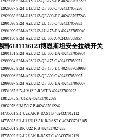
012929086 SRM-U1Z/U1Z-QF-175-E B 4024337057229
012929087 SRM-U1Z/U1Z-QF-300 C 4024337057236
012929088 SRM-U1Z/U1Z-QF-300-E C 4024337057243
012991098 SRM-A2Z/U1Z-LU-175 C 4024337059933
012991099 SRM-A2Z/U1Z-LU-175-E A 4024337059940
012991100 SRM-A2Z/U1Z-LU-300 A 4024337059957
德国6181136123博恩斯坦安全拉线开关
012991101 SRM-A2Z/U1Z-LU-300-E A 4024337059964
012999094 SRM-A2Z/U1Z-QF-175 C 4024337059971
012999095 SRM-A2Z/U1Z-QF-175-E C 4024337059988
012999096 SRM-A2Z/U1Z-QF-300 C 4024337059995
012999097 SRM-A2Z/U1Z-QF-300-E A 4024337060007
013531367 SIN-UV1Z P-RAST B 4024337020223
013812075 SI-U1Z A 4024337012099
013832076 SII-UV1Z B 4024337012242
014735001 SI1-U2Z AK R-RAST B 4024337012112
014735025 SI1-U1Z/U1Z AK R-RAST C 4024337012105
015625001 SIRK-U2Z R B 4024337024283
015735002 SI2-U2Z AK R-RAST C 4024337012129