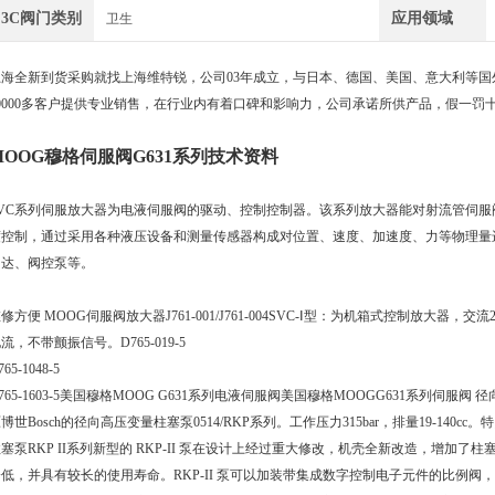
3C阀门类别
应用领域
卫生
上海全新到货采购就找上海维特锐，公司03年成立，与日本、德国、美国、意大利等国
10000多客户提供专业销售，在行业内有着口碑和影响力，公司承诺所供产品，假一罚
MOOG穆格伺服阀G631系列技术资料
SVC系列伺服放大器为电液伺服阀的驱动、控制控制器。该系列放大器能对射流管伺
度控制，通过采用各种液压设备和测量传感器构成对位置、速度、加速度、力等物理量
马达、阀控泵等。
修方便 MOOG伺服阀放大器J761-001/J761-004SVC-Ⅰ型：为机箱式控制放大
流，不带颤振信号。D765-019-5
765-1048-5
765-1603-5美国穆格MOOG G631系列电液伺服阀美国穆格MOOGG631系列伺服阀 
博世Bosch的径向高压变量柱塞泵0514/RKP系列。工作压力315bar，排量19-14
塞泵RKP II系列新型的 RKP-II 泵在设计上经过重大修改，机壳全新改造，增加
低，并具有较长的使用寿命。RKP-II 泵可以加装带集成数字控制电子元件的比例阀，