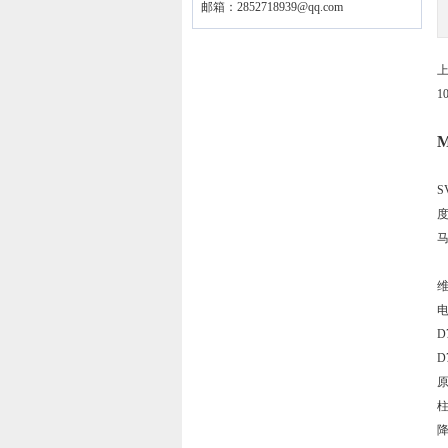
邮箱：
2852718939@qq.com
维
电
D
D
原
柱
降