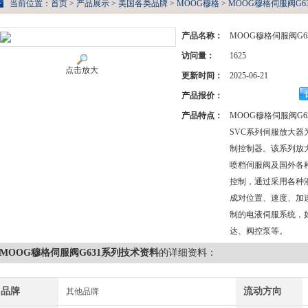
当前位置：
首页
>
产品展示
>
美国各类品牌
>
MOOG穆格
> MOOG穆格伺服阀G
产品名称：
MOOG穆格伺服阀G
访问量：
1625
点击放大
更新时间：
2025-06-21
产品报价：
产品特点：
MOOG穆格伺服阀G
SVC系列伺服放大
制控制器。该系列放
喷档伺服阀及国外各
控制，通过采用各种
成对位置、速度、加
制的电液伺服系统，
达、阀控泵等。
MOOG穆格伺服阀G631系列技术资料
的详细资料：
品牌
流动方向
其他品牌