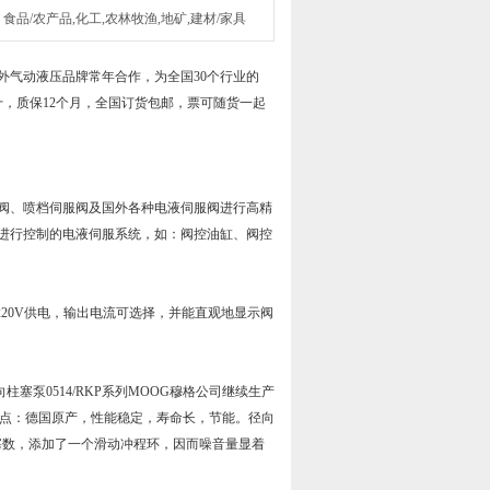
食品/农产品,化工,农林牧渔,地矿,建材/家具
外气动液压品牌常年合作，为全国30个行业的
十，质保12个月，全国订货包邮，票可随货一起
服阀、喷档伺服阀及国外各种电液伺服阀进行高精
进行控制的电液伺服系统，如：阀控油缸、阀控
器，交流220V供电，输出电流可选择，并能直观地显示阀
径向柱塞泵0514/RKP系列MOOG穆格公司继续生产
0cc。特点：德国原产，性能稳定，寿命长，节能。径向
了柱塞数，添加了一个滑动冲程环，因而噪音量显着