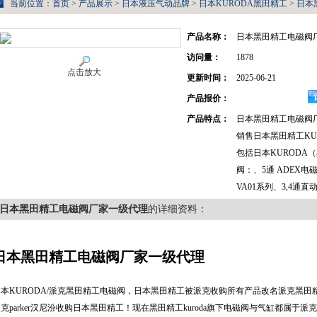
当前位置：
首页
>
产品展示
>
日本液压气动品牌
>
日本KURODA黑田精工
> 日
产品名称：
日本黑田精工电磁阀
访问量：
1878
点击放大
更新时间：
2025-06-21
产品报价：
产品特点：
日本黑田精工电磁阀
销售日本黑田精工KU
包括日本KURODA
阀：、5通 ADEX电
VA01系列、3,4通直
日本黑田精工电磁阀厂家一级代理
的详细资料：
日本黑田精工电磁阀厂家一级代理
日本KURODA/派克黑田精工电磁阀，日本黑田精工被派克收购所有产品改名派克黑田
克parker汉尼汾收购日本黑田精工！现在黑田精工kuroda旗下电磁阀与气缸都属于