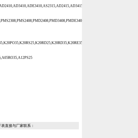
AD2410,AD3410,ADE3410,AS2315,AD2415,AD3415,ADE3415.
,PMS2308,PMS2408,PMD2408,PMD3408,PMDE3408,PMS2310,PMS2410,PMD2410,P
5,K20PO35,K20RS25,K20RD25,K20RD35,K20RE35,K20RO35.
5,A05RO35,A12PS25
下表直接与厂家联系：