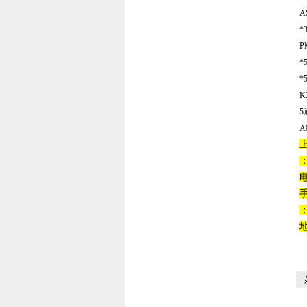
A
*
P
*
*
K
5
A
：
如