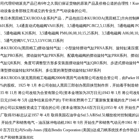
司代理经销派克产品已有6年之久我们保证货物的原装产品及价格公道的合理性！Kuroda Pne
气动设备业务部独立而成立的专业生产气动设备的公司。
售日本黑田精工KURODA全系列产品，产品包括日本KURODA(黑田精工)方向控制阀：
A01系列、3,4通直动式电磁阀VA01系列、3,5通电磁阀PC/RC2,5,13系列、5通电磁阀 PC,R
、5通电磁阀 K20系列、3,5通电磁阀 PM6,06,08,10,15,25系列、3,5通电磁阀 A06,08,1
、5通气控阀VC,YC2,5,13/VC08,15系列
本KURODA(黑田精工)摆动/旋转气缸：小型旋转摆动气缸PRNA系列、旋转缸液压
动气缸PRO系列、摆动旋转气缸PRN系列、配载电磁阀的摆动旋转气缸PRH系列、摆
转气缸QR系列、角度可调整型方形多安装面摆动旋转气缸QRO系列、步进式摆动旋转气
的薄型摆动旋转缸RPM系列、多位置的薄型摆动旋转缸SRP系列
本KURODA/派克黑田精工电磁阀2006年黑田气动有限公司改组合资公司，由Parker Hannifi
0%的股权。1925 年 1月 本公司创始人黑田三郎创办黑田挟范制作所，开始着手制造销售
935 年 11月 将公司改组为合资有限公司(资本金增加为20万日元)1943 年 1月 将公
日元)1946 年 5月 (战争结束后停产的) 千叶和长野两个工厂重新恢复量规的生产1946 年
的公司以实物投资成立了现在的公司 (资本金增加为4.6百万日元)1953 年 4月 开始生产
厂取得JIS标志认证1957 年 4月 取得美国石油学会Std.5.A和Std.5L螺纹校对控制规的认
 开始生产和销售电气－油压脉冲电动机1961 年 9月 开始生产和销售气动元件1961 
50 百万日元)与Scully-Jones (现在Bendix Corporation (美国))达成刀柄系统技术合作
始生产和销售滚珠丝杠