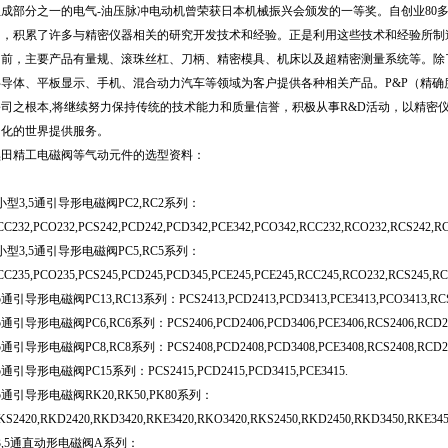
组成部分之一的电气-油压脉冲电动机曾荣获日本机械振兴会颁发的一等奖。自创业80
力，积累了许多与精密仪器相关的研究开发技术和经验。正是利用这些技术和经验所制
目前，主要产品有量规、滚珠丝杠、刀柄、精密模具、机床以及超精密测量系统等。除
半导体、平板显示、手机、混合动力汽车等领域为客户提供各种相关产品。P&P（精确
公司之根本,将继续努力保持传统的技术能力和质量信誉，积极从事R&D活动，以精密
为化的世界提供服务。
黑田精工电磁阀等气动元件的选型资料：
小型3,5通引导形电磁阀PC2,RC2系列：
CC232,PCO232,PCS242,PCD242,PCD342,PCE342,PCO342,RCC232,RCO232,RCS242,R
小型3,5通引导形电磁阀PC5,RC5系列：
CC235,PCO235,PCS245,PCD245,PCD345,PCE245,PCE245,RCC245,RCO232,RCS245,R
5通引导形电磁阀PC13,RC13系列：PCS2413,PCD2413,PCD3413,PCE3413,PCO3413,RCS24
5通引导形电磁阀PC6,RC6系列：PCS2406,PCD2406,PCD3406,PCE3406,RCS2406,RCD240
5通引导形电磁阀PC8,RC8系列：PCS2408,PCD2408,PCD3408,PCE3408,RCS2408,RCD240
5通引导形电磁阀PC15系列：PCS2415,PCD2415,PCD3415,PCE3415.
5通引导形电磁阀RK20,RK50,PK80系列：
KS2420,RKD2420,RKD3420,RKE3420,RKO3420,RKS2450,RKD2450,RKD3450,RKE345
3,5通直动形电磁阀A系列：