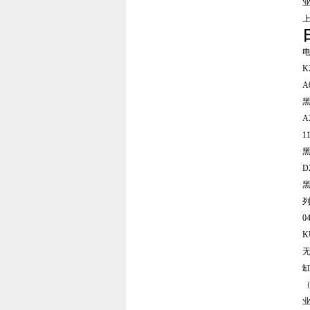
电
K
A
黑
A
1
黑
D
黑
列
0
（