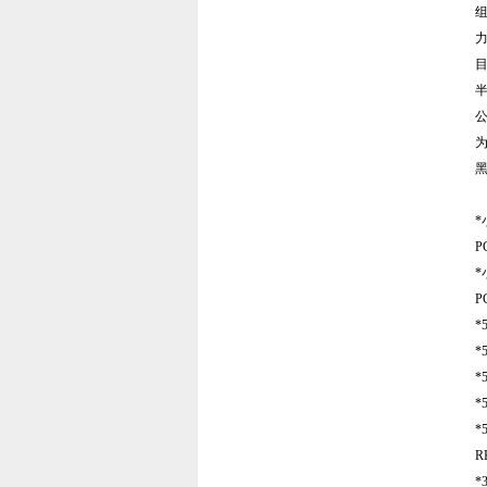
*
P
*
P
*
*
*
*
*
R
*