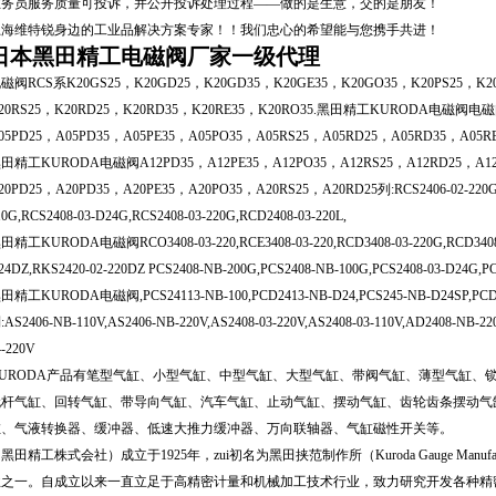
业务员服务质量可投诉，并公开投诉处理过程——做的是生意，交的是朋友！
上海维特锐身边的工业品解决方案专家！！我们忠心的希望能与您携手共进！
日本黑田精工电磁阀厂家一级代理
磁阀RCS系K20GS25，K20GD25，K20GD35，K20GE35，K20GO35，K20PS25，K20
20RS25，K20RD25，K20RD35，K20RE35，K20RO35.黑田精工KURODA电磁阀电
05PD25，A05PD35，A05PE35，A05PO35，A05RS25，A05RD25，A05RD35，A05R
田精工KURODA电磁阀A12PD35，A12PE35，A12PO35，A12RS25，A12RD25，A12R
20PD25，A20PD35，A20PE35，A20PO35，A20RS25，A20RD25列:RCS2406-02-220G,R
10G,RCS2408-03-D24G,RCS2408-03-220G,RCD2408-03-220L,
田精工KURODA电磁阀RCO3408-03-220,RCE3408-03-220,RCD3408-03-220G,RCD3408-0
24DZ,RKS2420-02-220DZ PCS2408-NB-200G,PCS2408-NB-100G,PCS2408-03-D24G,P
田精工KURODA电磁阀,PCS24113-NB-100,PCD2413-NB-D24,PCS245-NB-D24SP,PCD
:AS2406-NB-110V,AS2406-NB-220V,AS2408-03-220V,AS2408-03-110V,AD2408-NB-220
4-220V
KURODA产品有笔型气缸、小型气缸、中型气缸、大型气缸、带阀气缸、薄型气缸、
无杆气缸、回转气缸、带导向气缸、汽车气缸、止动气缸、摆动气缸、齿轮齿条摆动气
缸、气液转换器、缓冲器、低速大推力缓冲器、万向联轴器、气缸磁性开关等。
黑田精工株式会社）成立于1925年，zui初名为黑田挟范制作所（Kuroda Gauge Manufa
业之一。自成立以来一直立足于高精密计量和机械加工技术行业，致力研究开发各种精