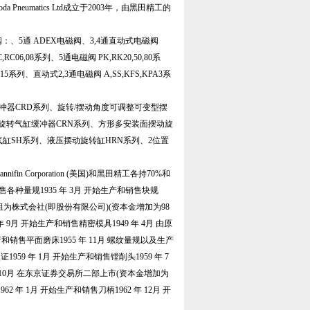
umatics Ltd成立于2003年，由黑田精工的
、5通 ADEX电磁阀、3,4通直动式电磁阀
C06,08系列、5通电磁阀 PK,RK20,50,80系
0,15系列、直动式2,3通电磁阀 A,SS,KFS,KPA3系
缓冲器CRD系列、旋转/摆动角度可调整可变型摆
动旋转气缸缓冲器CRN系列、方形多安装面摆动旋
缸SH系列、液压摆动旋转缸HRN系列、2位置
n Corporation (美国)和黑田精工各持70%和
各种量规1935 年 3月 开始生产和销售块规
司改组为株式会社(即股份有限公司)(资本金增加为98
 9月 开始生产和销售精密模具1949 年 4月 由原
和销售平面磨床1955 年 11月 螺纹量规以及生产
证1959 年 1月 开始生产和销售镗削头1959 年 7
年 10月 在东京证券交易所二部上市(资本金增加为
协议1962 年 1月 开始生产和销售刀柄1962 年 12月 开