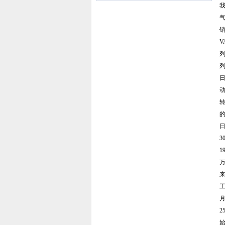
我
销
V
列
列
日
日
3
1
万
来
工
月
2