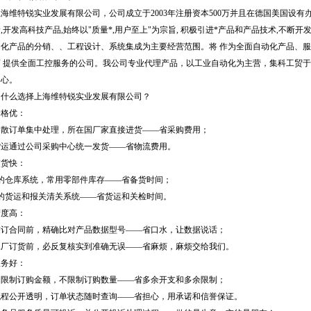
上海维特锐实业发展有限公司，公司成立于2003年注册资本500万并且在德国美国设有
,开发高科技产品,始终以"质量*,用户至上"为宗旨, 积极引进*产品和产品技术,不断开
动化产品的分销、、工程设计、系统集成为主要经营范围。将 作为全面自动化产品、
商 提供全面工控服务的公司。我公司专业代理产品，以工业自动化为主营，集科工贸于
中心。
为什么选择上海维特锐实业发展有限公司？
价格优：
零散订单集中处理，所在国厂家直接进货——省采购费用；
货运通过公司采购中心统一发货——省物流费用。
交货快：
*的仓库系统，常用零部件库存——省备货时间；
*的货运和报关清关系统——省货运和关检时间。
精度高：
签订合同前，精确比对产品数据型号——省口水，让数据说话；
工厂订货前，必反复核实到准确无误——省麻烦，麻烦交给我们。
服务好：
不限制订购金额，不限制订购数量——省多余开支和多余限制；
流程公开透明，订单状态随时查询——省担心，用承诺和信誉保证。