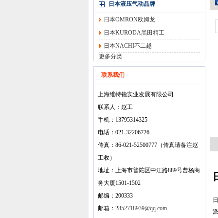
日本液压气动品牌
日本OMRON欧姆龙
日本KURODA黑田精工
日本NACHI不二越
更多分类
联系我们
上海维特锐实业发展有限公司
联系人：赵工
手机：13795314325
电话：021-32206726
传真：86-021-52500777（传真请备注赵
工收）
地址：上海市普陀区中江路889号曹杨商
务大厦1501-1502
邮编：200333
邮箱：
2852718939@qq.com
派