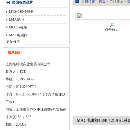
当前位置：
首页
>
产品展示
>
美国各类品牌
MTS位移传感器
EMA伊玛
MOOG穆格
点击放大
MAC电磁阀
更多分类
联系我们
上海维特锐实业发展有限公司
联系人：赵工
手机：13795314325
电话：021-32206726
传真：86-021-52500777（传真请备注赵
工收）
地址：上海市普陀区中江路889号曹杨商
务大厦1501-1502
MAC电磁阀130B-121JB江
邮编：200333