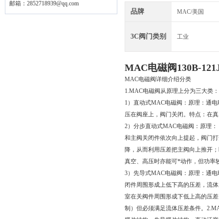
邮箱：
2852718939@qq.com
品牌
MAC/美国
3C阀门类别
工业
MAC电磁阀130B-1
MAC电磁阀详细介绍分类
1.MAC电磁阀从原理上分为三大类：
1）直动式MAC电磁阀：原理：通
压在阀座上，阀门关闭。特点：在真
2）分步直动式MAC电磁阀：原理
和主阀关闭件依次向上提起，阀门打
降，从而利用压差把主阀向上推开；
真空、高压时亦能可*动作，但功率
3）先导式MAC电磁阀：原理：通
闭件周围形成上低下高的压差，流体
室在关阀件周围形成下低上高的压差
制）但必须满足流体压差条件。2.