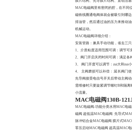
膜片结构、先导膜片结构、直动活塞
MAC电磁阀里有密闭的腔，在不同
磁铁线圈通电阀体就会被吸引到哪边
排油管，然后通过油的压力来推动油
机械运动。
MAC电磁阀详细介绍：
安装管路：兼具手动功能，省去三只
1、介质粘度适用范围可调：调节可
2、阀门开启关闭时间可调：满足各
3、 阀门开度可以调节：zui大和z
4、 主阀磨损可以补偿：:延长阀
先导阀接受电信号开关后带动主阀动
需维修时只要旋紧调节螺钉B和隔离螺
小流量。
MAC电磁阀130B-1
MAC电磁阀-功能分类水用MAC电磁
磁阀 超低温MAC电磁阀 先导式MA
脉冲铝合金MAC电磁阀 膜片式MAC
零压启动MAC电磁阀 超高温MAC电