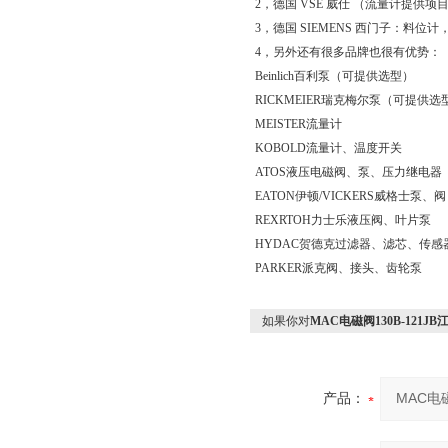
2，德国 VSE 威仕 （流量计提供
3，德国 SIEMENS 西门子：
4，另外还有很多品牌也很有优势：
Beinlich百利泵（可提供选型）
RICKMEIER瑞克梅尔泵（可提供选
MEISTER流量计
KOBOLD流量计、温度开关
ATOS液压电磁阀、泵、压力继电器
EATON伊顿/VICKERS威格士泵、阀
REXRTOH力士乐液压阀、叶片泵
HYDAC贺德克过滤器、滤芯、传感
PARKER派克阀、接头、齿轮泵
如果你对
MAC电磁阀130B-121J
产品：